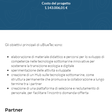
Costo del progetto
1.143.006,01 €
Gli obiettivi principali di uBlueTec sono:
elaborazione di materiale didattico e percorsi per lo sviluppo di
competenze nelle tecnologie sottomarine innovative per
sostenere la transizione ecologia e digitale
sperimentazione delle attività sviluppate
creazione di un Hub sulle tecnologie sottomarine, come
struttura permanente che promuova la collaborazione a lungo
termine tra i partner
creazione di una piattaforma di selezione e reclutamento di
personale, per facilitare l’incontro domanda-offerta
Partner