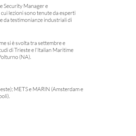
y e Security Manager e
 cui lezioni sono tenute da esperti
e da testimonianze industriali di
e si è svolta tra settembre e
di di Trieste e l’Italian Maritime
olturno (NA).
(Trieste); METS e MARIN (Amsterdam e
oli).