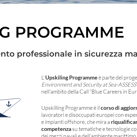
NG PROGRAMME
to professionale in sicurezza ma
L’
Upskiling Programme
è parte del proge
Environment and Security at Sea-ASSESS
nell’ambito della Call “Blue Careers in E
Upskilling Programme è il
corso di aggio
lavoratori e disoccupati europei con esper
e impianti offshore, che mira a
riqualificar
competenza
su tematiche e tecnologie co
dei mezzi navali e dell’ambiente marittimo