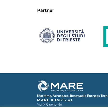
Partner
Maritime, Aerospace, Renewable Energies Tech
M.A.R.E. TC FVG S.c.ar.l.
Via IX Giugno, 46