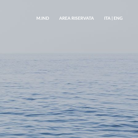
M.IND
AREA RISERVATA
ITA
|
ENG