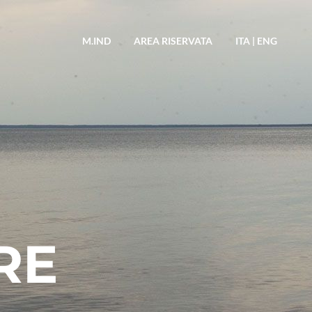
M.IND
AREA RISERVATA
ITA
|
ENG
RE