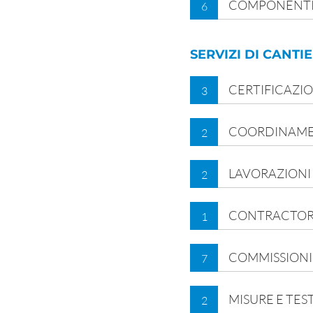
COMPONENTI
6
SERVIZI DI CANTI
CERTIFICAZIO
3
COORDINAM
2
LAVORAZIONI E
2
CONTRACTOR
1
COMMISSION
7
MISURE E TES
2