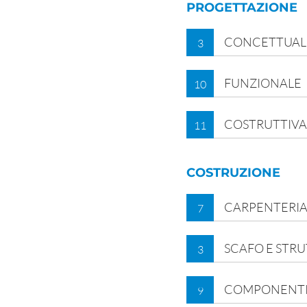
PROGETTAZIONE
CONCETTUALE
3
FUNZIONALE
10
COSTRUTTIV
11
COSTRUZIONE
CARPENTERI
7
SCAFO E STR
3
COMPONENT
9