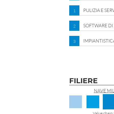
PULIZIA E SER
1
SOFTWARE DI
2
IMPIANTISTI
3
FILIERE
NAVE MI
Value chain 