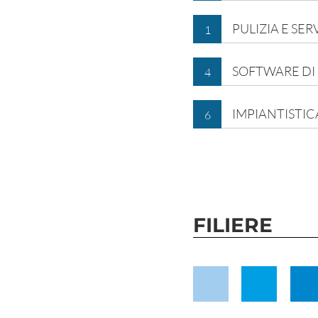
PULIZIA E SER
1
SOFTWARE DI
4
IMPIANTISTI
6
FILIERE