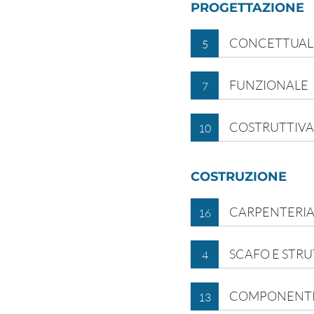
PROGETTAZIONE
CONCETTUALE
5
FUNZIONALE
7
COSTRUTTIV
10
COSTRUZIONE
CARPENTERI
16
SCAFO E STR
4
COMPONENT
13