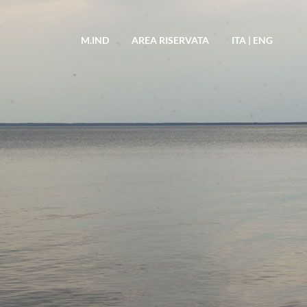
M.IND
AREA RISERVATA
ITA
|
ENG