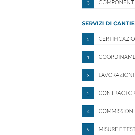
COMPONENTI
3
SERVIZI DI CANTI
CERTIFICAZIO
5
COORDINAM
1
LAVORAZIONI E
3
CONTRACTOR
2
COMMISSION
4
MISURE E TES
9