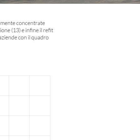
temente concentrate
one (13) e infine il refit
i aziende con il quadro