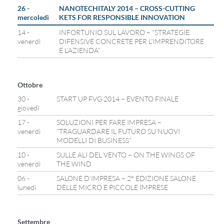
26 -
NANOTECHITALY 2014 – CROSS-CUTTING
mercoledì
KETS FOR RESPONSIBLE INNOVATION
14 -
INFORTUNIO SUL LAVORO – “STRATEGIE
venerdì
DIFENSIVE CONCRETE PER L’IMPRENDITORE
E L’AZIENDA”
Ottobre
30 -
START UP FVG 2014 – EVENTO FINALE
giovedì
17 -
SOLUZIONI PER FARE IMPRESA –
venerdì
“TRAGUARDARE IL FUTURO SU NUOVI
MODELLI DI BUSINESS”
10 -
SULLE ALI DEL VENTO – ON THE WINGS OF
venerdì
THE WIND
06 -
SALONE D’IMPRESA – 2° EDIZIONE SALONE
lunedì
DELLE MICRO E PICCOLE IMPRESE
Settembre