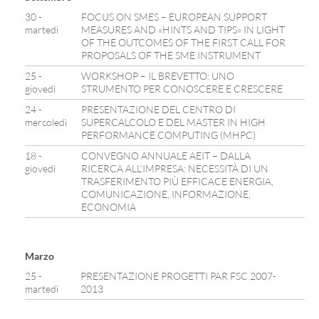
30 -
FOCUS ON SMES – EUROPEAN SUPPORT
martedì
MEASURES AND «HINTS AND TIPS» IN LIGHT
OF THE OUTCOMES OF THE FIRST CALL FOR
PROPOSALS OF THE SME INSTRUMENT
25 -
WORKSHOP – IL BREVETTO: UNO
giovedì
STRUMENTO PER CONOSCERE E CRESCERE
24 -
PRESENTAZIONE DEL CENTRO DI
mercoledì
SUPERCALCOLO E DEL MASTER IN HIGH
PERFORMANCE COMPUTING (MHPC)
18 -
CONVEGNO ANNUALE AEIT – DALLA
giovedì
RICERCA ALL’IMPRESA: NECESSITÀ DI UN
TRASFERIMENTO PIÙ EFFICACE ENERGIA,
COMUNICAZIONE, INFORMAZIONE,
ECONOMIA
Marzo
25 -
PRESENTAZIONE PROGETTI PAR FSC 2007-
martedì
2013