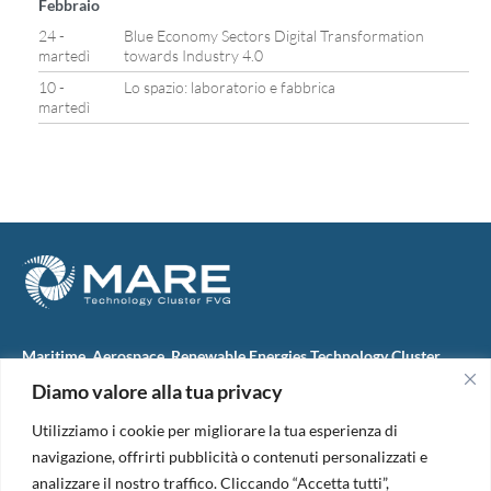
Febbraio
24 -
Blue Economy Sectors Digital Transformation
martedì
towards Industry 4.0
10 -
Lo spazio: laboratorio e fabbrica
martedì
Maritime, Aerospace, Renewable Energies Technology Cluster
FVG
Diamo valore alla tua privacy
M.A.R.E. TC FVG S.c.ar.l.
Via IX Giugno, 46
Utilizziamo i cookie per migliorare la tua esperienza di
34074 Monfalcone (Italy)
tel. +39 0481 723440
navigazione, offrirti pubblicità o contenuti personalizzati e
Codice Fiscale e Partita Iva: 01138620313
analizzare il nostro traffico. Cliccando “Accetta tutti”,