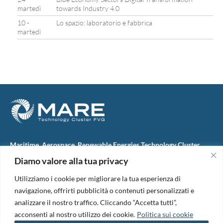
martedì
towards Industry 4.0
10 -
Lo spazio: laboratorio e fabbrica
martedì
Maritime, Aerospace, Renewable Energies Technology Cluster
FVG
Diamo valore alla tua privacy
M.A.R.E. TC FVG S.c.ar.l.
Via IX Giugno, 46
Utilizziamo i cookie per migliorare la tua esperienza di
34074 Monfalcone (Italy)
tel. +39 0481 723440
navigazione, offrirti pubblicità o contenuti personalizzati e
Codice Fiscale e Partita Iva: 01138620313
analizzare il nostro traffico. Cliccando “Accetta tutti”,
PEC:
marefvg@legalmail.it
acconsenti al nostro utilizzo dei cookie.
Politica sui cookie
Codice univoco per i pagamenti: M5UXCR1