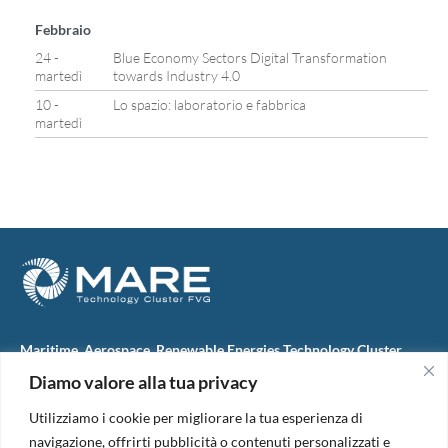
Febbraio
24 -
Blue Economy Sectors Digital Transformation
martedì
towards Industry 4.0
10 -
Lo spazio: laboratorio e fabbrica
martedì
Maritime, Aerospace, Renewable Energies Technology Cluster
FVG
Diamo valore alla tua privacy
M.A.R.E. TC FVG S.c.ar.l.
Via IX Giugno, 46
Utilizziamo i cookie per migliorare la tua esperienza di
34074 Monfalcone (Italy)
tel. +39 0481 723440
navigazione, offrirti pubblicità o contenuti personalizzati e