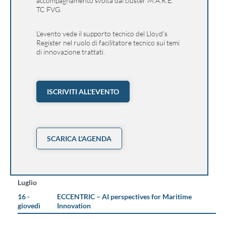
accompagnamento svolta dal cluster M.A.R.E.
TC FVG.
L’evento vede il supporto tecnico del Lloyd’s
Register nel ruolo di facilitatore tecnico sui temi
di innovazione trattati.
ISCRIVITI ALL'EVENTO
SCARICA L'AGENDA
Luglio
16 -
ECCENTRIC – AI perspectives for Maritime
giovedì
Innovation