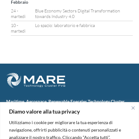
Febbraio
24 -
Blue Economy Sectors Digital Transformation
martedì
towards Industry 4.0
10 -
Lo spazio: laboratorio e fabbrica
martedì
Maritime, Aerospace, Renewable Energies Technology Cluster
FVG
Diamo valore alla tua privacy
M.A.R.E. TC FVG S.c.ar.l.
Via IX Giugno, 46
Utilizziamo i cookie per migliorare la tua esperienza di
34074 Monfalcone (Italy)
tel. +39 0481 723440
navigazione, offrirti pubblicità o contenuti personalizzati e
Codice Fiscale e Partita Iva: 01138620313
analizzare il nostro traffico. Cliccando “Accetta tutti”,