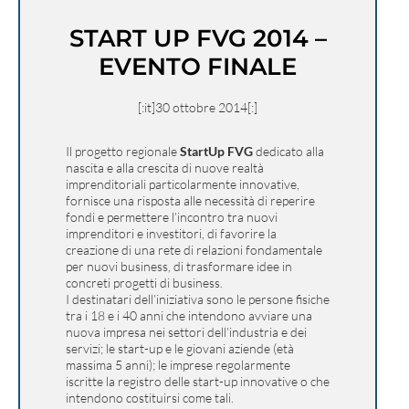
START UP FVG 2014 –
EVENTO FINALE
[:it]30 ottobre 2014[:]
Il progetto regionale
StartUp FVG
dedicato alla
nascita e alla crescita di nuove realtà
imprenditoriali particolarmente innovative,
fornisce una risposta alle necessità di reperire
fondi e permettere l’incontro tra nuovi
imprenditori e investitori, di favorire la
creazione di una rete di relazioni fondamentale
per nuovi business, di trasformare idee in
concreti progetti di business.
I destinatari dell’iniziativa sono le persone fisiche
tra i 18 e i 40 anni che intendono avviare una
nuova impresa nei settori dell’industria e dei
servizi; le start-up e le giovani aziende (età
massima 5 anni); le imprese regolarmente
iscritte la registro delle start-up innovative o che
intendono costituirsi come tali.