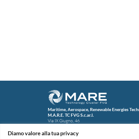
Maritime, Aerospace, Renewable Energies Tech
M.A.R.E. TC FVG S.c.ar.l.
Via IX Giugno, 46
34074 Monfalcone (Italy)
tel. +39 0481 723440
Diamo valore alla tua privacy
Codice Fiscale e Partita Iva: 01138620313