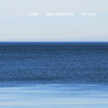
M.IND
AREA RISERVATA
ITA
|
ENG