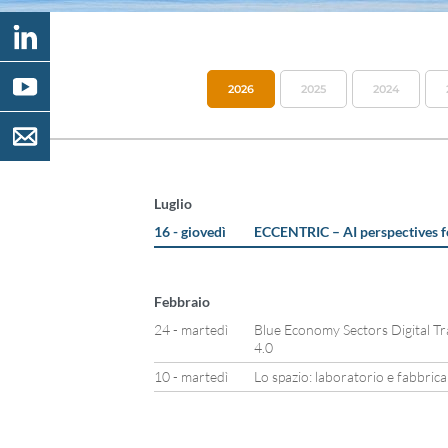
2026
2025
2024
Luglio
16 - giovedì
ECCENTRIC – AI perspectives f
Febbraio
24 - martedì
Blue Economy Sectors Digital T
4.0
10 - martedì
Lo spazio: laboratorio e fabbrica