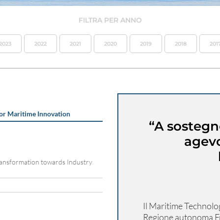
FILTRA PER ANNO
2023
2022
2021
2020
2019
2018
201
or Maritime Innovation
“A sostegn
agevo
ransformation towards Industry
Il Maritime Technolo
Regione autonoma Friu