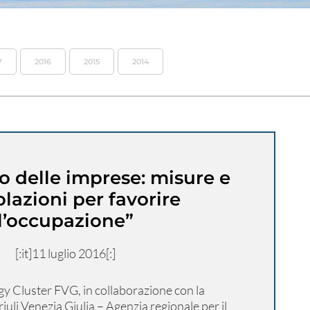
7
2016
2015
2014
o delle imprese: misure e
lazioni per favorire
l’occupazione”
[:it]11 luglio 2016[:]
gy Cluster FVG, in collaborazione con la
li Venezia Giulia – Agenzia regionale per il