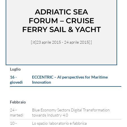
ADRIATIC SEA
FORUM – CRUISE
FERRY SAIL & YACHT
[:it]23 aprile 2015 - 24 aprile 2015[:]
Luglio
16 -
ECCENTRIC – AI perspectives for Maritime
giovedì
Innovation
Febbraio
24 -
Blue Economy Sectors Digital Transformation
martedì
towards Industry 4.0
10 -
Lo spazio: laboratorio e fabbrica