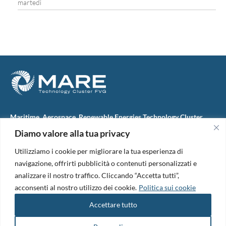
martedì
Maritime, Aerospace, Renewable Energies Technology Cluster
FVG
Diamo valore alla tua privacy
M.A.R.E. TC FVG S.c.ar.l.
Via IX Giugno, 46
Utilizziamo i cookie per migliorare la tua esperienza di
34074 Monfalcone (Italy)
tel. +39 0481 723440
navigazione, offrirti pubblicità o contenuti personalizzati e
Codice Fiscale e Partita Iva: 01138620313
analizzare il nostro traffico. Cliccando “Accetta tutti”,
PEC:
marefvg@legalmail.it
acconsenti al nostro utilizzo dei cookie.
Politica sui cookie
Codice univoco per i pagamenti: M5UXCR1
Accettare tutto
Copyright 2026. Design and development by
B42
Informativa Privacy
|
Cookie Policy
|
Amm. Trasparente
|
Bandi &