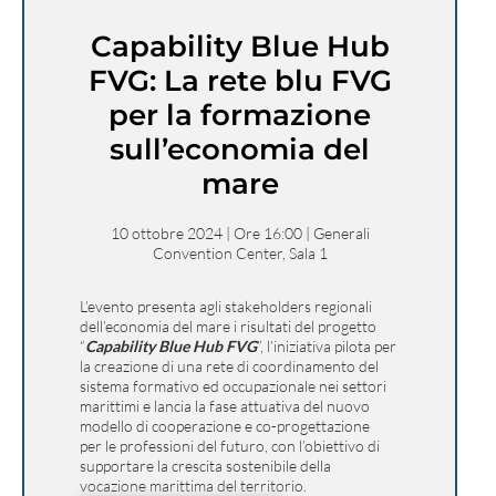
Capability Blue Hub
FVG: La rete blu FVG
per la formazione
sull’economia del
mare
10 ottobre 2024 | Ore 16:00 | Generali
Convention Center, Sala 1
L’evento presenta agli stakeholders regionali
dell’economia del mare i risultati del progetto
“
Capability Blue Hub FVG
”, l’iniziativa pilota per
la creazione di una rete di coordinamento del
sistema formativo ed occupazionale nei settori
marittimi e lancia la fase attuativa del nuovo
modello di cooperazione e co-progettazione
per le professioni del futuro, con l’obiettivo di
supportare la crescita sostenibile della
vocazione marittima del territorio.