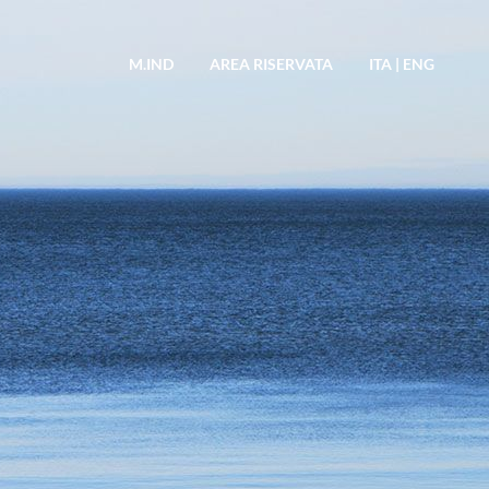
M.IND
AREA RISERVATA
ITA
|
ENG