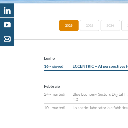
2026
2025
2024
Luglio
16 - giovedì
ECCENTRIC – AI perspectives f
Febbraio
24 - martedì
Blue Economy Sectors Digital T
4.0
10 - martedì
Lo spazio: laboratorio e fabbrica