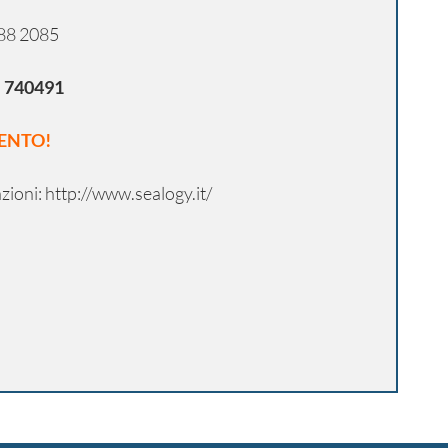
888 2085
:
740491
VENTO!
zioni:
http://www.sealogy.it/