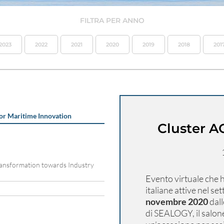
FILTRA PER ANNO
2023
2022
2021
2020
2019
2018
201
or Maritime Innovation
Cluster A
ransformation towards Industry
Evento virtuale che h
italiane attive nel se
novembre 2020
dall
di SEALOGY, il salon