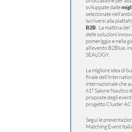
un’occasione per assi
sviluppate dalle
migl
selezionate nell’amb
iscriversi alla piatt
B2B
. La mattina del
delle soluzioni innov
pomeriggio e nella g
all’evento B2Blue, inc
SEALOGY.
La migliore idea di b
finale dell’Internat
internazionale che a
61° Salone Nautico di
proposte degli eventi 
progetto Cluster ACT
Segui le presentazion
Matching Event Itali