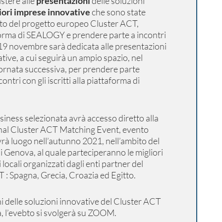
stere alle
presentazioni
delle soluzioni
iori imprese innovative
che sono state
ito del progetto europeo Cluster ACT,
aforma di SEALOGY e prendere parte a incontri
 19 novembre sarà dedicata alle presentazioni
ative, a cui seguirà un ampio spazio, nel
iornata successiva, per prendere parte
ontri con gli iscritti alla piattaforma di
usiness selezionata avrà accesso diretto alla
ional Cluster ACT Matching Event, evento
vrà luogo nell’autunno 2021, nell’ambito del
 Genova, al quale parteciperanno le migliori
locali organizzati dagli enti partner del
 : Spagna, Grecia, Croazia ed Egitto.
i delle soluzioni innovative del Cluster ACT
a, l’evebto si svolgerà su ZOOM.