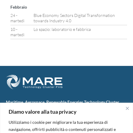
Febbraio
24 -
Blue Economy Sectors Digital Transformation
martedì
towards Industry 4.0
10 -
Lo spazio: laboratorio e fabbrica
martedì
Maritime, Aerospace, Renewable Energies Technology Cluster
FVG
Diamo valore alla tua privacy
M.A.R.E. TC FVG S.c.ar.l.
Via IX Giugno, 46
Utilizziamo i cookie per migliorare la tua esperienza di
34074 Monfalcone (Italy)
tel. +39 0481 723440
navigazione, offrirti pubblicità o contenuti personalizzati e