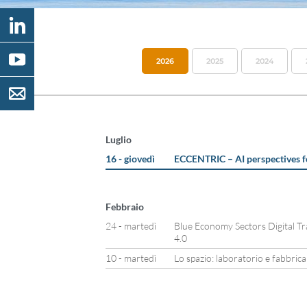
2026
2025
2024
Luglio
16 - giovedì
ECCENTRIC – AI perspectives f
Febbraio
24 - martedì
Blue Economy Sectors Digital T
4.0
10 - martedì
Lo spazio: laboratorio e fabbrica