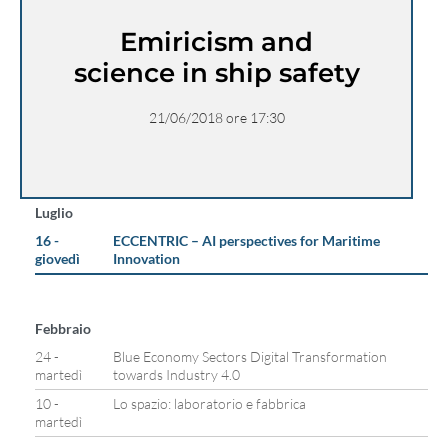
Emiricism and
science in ship safety
21/06/2018 ore 17:30
Luglio
16 -
ECCENTRIC – AI perspectives for Maritime
giovedì
Innovation
Febbraio
24 -
Blue Economy Sectors Digital Transformation
martedì
towards Industry 4.0
10 -
Lo spazio: laboratorio e fabbrica
martedì