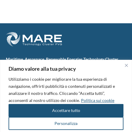
Maritime, Aerospace, Renewable Energies Technology Cluster
FVG
Diamo valore alla tua privacy
M.A.R.E. TC FVG S.c.ar.l.
Via IX Giugno, 46
Utilizziamo i cookie per migliorare la tua esperienza di
34074 Monfalcone (Italy)
tel. +39 0481 723440
navigazione, offrirti pubblicità o contenuti personalizzati e
Codice Fiscale e Partita Iva: 01138620313
analizzare il nostro traffico. Cliccando “Accetta tutti”,
PEC:
marefvg@legalmail.it
acconsenti al nostro utilizzo dei cookie.
Politica sui cookie
Codice univoco per i pagamenti: M5UXCR1
Accettare tutto
Copyright 2026. Design and development by
B42
Informativa Privacy
|
Cookie Policy
|
Amm. Trasparente
|
Bandi &
Personalizza
Avvisi