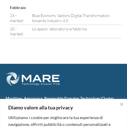
Febbraio
24 -
Blue Economy Sectors Digital Transformation
martedì
towards Industry 4.0
10 -
Lo spazio: laboratorio e fabbrica
martedì
Maritime, Aerospace, Renewable Energies Technology Cluster
FVG
Diamo valore alla tua privacy
M.A.R.E. TC FVG S.c.ar.l.
Via IX Giugno, 46
Utilizziamo i cookie per migliorare la tua esperienza di
34074 Monfalcone (Italy)
tel. +39 0481 723440
navigazione, offrirti pubblicità o contenuti personalizzati e