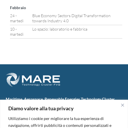
Febbraio
24 -
Blue Economy Sectors Digital Transformation
martedì
towards Industry 4.0
10 -
Lo spazio: laboratorio e fabbrica
martedì
Maritime, Aerospace, Renewable Energies Technology Cluster
FVG
Diamo valore alla tua privacy
M.A.R.E. TC FVG S.c.ar.l.
Via IX Giugno, 46
Utilizziamo i cookie per migliorare la tua esperienza di
34074 Monfalcone (Italy)
tel. +39 0481 723440
navigazione, offrirti pubblicità o contenuti personalizzati e