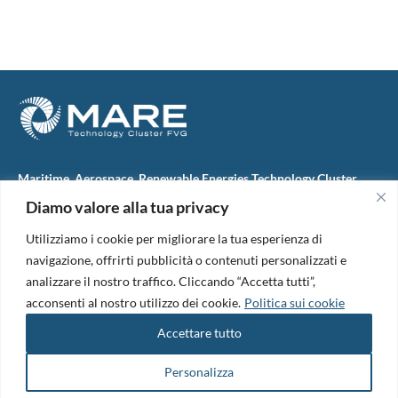
Maritime, Aerospace, Renewable Energies Technology Cluster
FVG
Diamo valore alla tua privacy
M.A.R.E. TC FVG S.c.ar.l.
Via IX Giugno, 46
Utilizziamo i cookie per migliorare la tua esperienza di
34074 Monfalcone (Italy)
tel. +39 0481 723440
navigazione, offrirti pubblicità o contenuti personalizzati e
Codice Fiscale e Partita Iva: 01138620313
analizzare il nostro traffico. Cliccando “Accetta tutti”,
PEC:
marefvg@legalmail.it
acconsenti al nostro utilizzo dei cookie.
Politica sui cookie
Codice univoco per i pagamenti: M5UXCR1
Accettare tutto
Copyright 2026. Design and development by
B42
Informativa Privacy
|
Cookie Policy
|
Amm. Trasparente
|
Bandi &
Personalizza
Avvisi