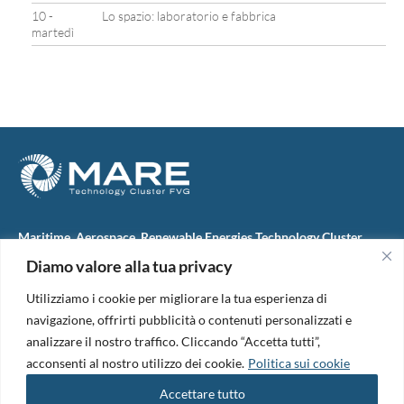
10 -
Lo spazio: laboratorio e fabbrica
martedì
Maritime, Aerospace, Renewable Energies Technology Cluster
FVG
Diamo valore alla tua privacy
M.A.R.E. TC FVG S.c.ar.l.
Via IX Giugno, 46
Utilizziamo i cookie per migliorare la tua esperienza di
34074 Monfalcone (Italy)
tel. +39 0481 723440
navigazione, offrirti pubblicità o contenuti personalizzati e
Codice Fiscale e Partita Iva: 01138620313
analizzare il nostro traffico. Cliccando “Accetta tutti”,
PEC:
marefvg@legalmail.it
acconsenti al nostro utilizzo dei cookie.
Politica sui cookie
Codice univoco per i pagamenti: M5UXCR1
Accettare tutto
Copyright 2026. Design and development by
B42