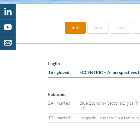
2026
2025
2024
Luglio
16 - giovedì
ECCENTRIC – AI perspectives f
Febbraio
24 - martedì
Blue Economy Sectors Digital T
4.0
10 - martedì
Lo spazio: laboratorio e fabbrica