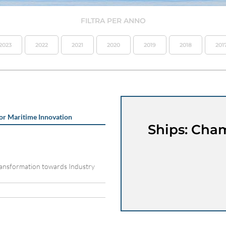
FILTRA PER ANNO
2023
2022
2021
2020
2019
2018
201
or Maritime Innovation
Ships: Cham
ransformation towards Industry