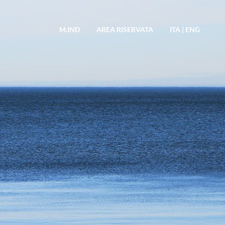
M.IND
AREA RISERVATA
ITA
|
ENG