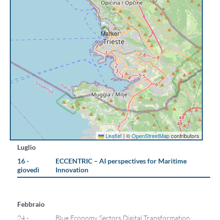
Leaflet
|
©
OpenStreetMap
contributors
Luglio
16 -
ECCENTRIC – AI perspectives for Maritime
giovedì
Innovation
Febbraio
24 -
Blue Economy Sectors Digital Transformation