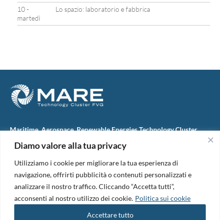
10 -
Lo spazio: laboratorio e fabbrica
martedì
Maritime, Aerospace, Renewable Energies Technology Cluster
FVG
Diamo valore alla tua privacy
M.A.R.E. TC FVG S.c.ar.l.
Via IX Giugno, 46
Utilizziamo i cookie per migliorare la tua esperienza di
34074 Monfalcone (Italy)
tel. +39 0481 723440
navigazione, offrirti pubblicità o contenuti personalizzati e
Codice Fiscale e Partita Iva: 01138620313
analizzare il nostro traffico. Cliccando “Accetta tutti”,
PEC:
marefvg@legalmail.it
acconsenti al nostro utilizzo dei cookie.
Politica sui cookie
Codice univoco per i pagamenti: M5UXCR1
Accettare tutto
Copyright 2026. Design and development by
B42