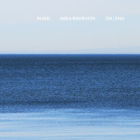
M.IND
AREA RISERVATA
ITA
|
ENG