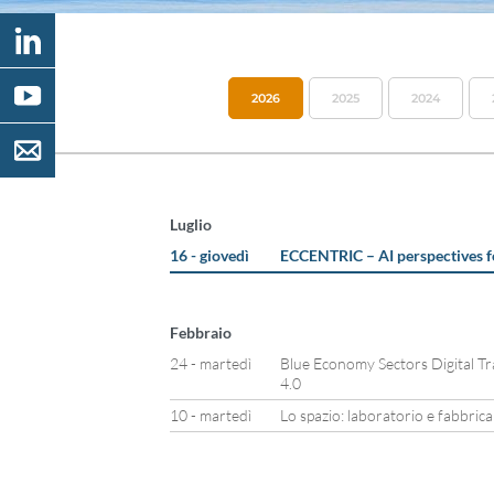
2026
2025
2024
Luglio
16 - giovedì
ECCENTRIC – AI perspectives f
Febbraio
24 - martedì
Blue Economy Sectors Digital T
4.0
10 - martedì
Lo spazio: laboratorio e fabbrica