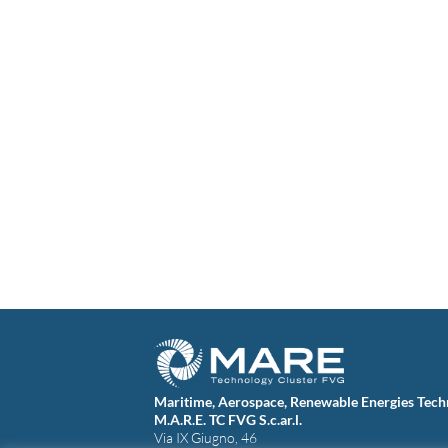
Maritime, Aerospace, Renewable Energies Tech
M.A.R.E. TC FVG S.c.ar.l.
Via IX Giugno, 46