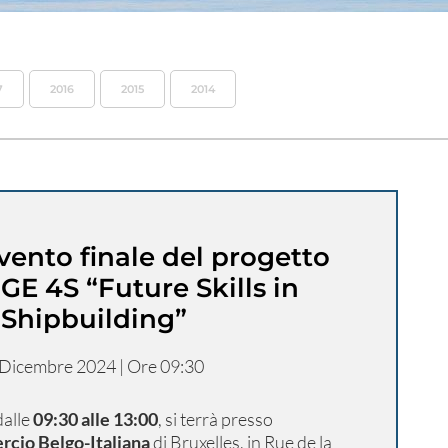
7
2016
2015
2014
evento finale del progetto
E 4S “Future Skills in
Shipbuilding”
 Dicembre 2024 | Ore 09:30
 dalle
09:30 alle 13:00
, si terrà presso
cio Belgo-Italiana
di Bruxelles, in Rue de la