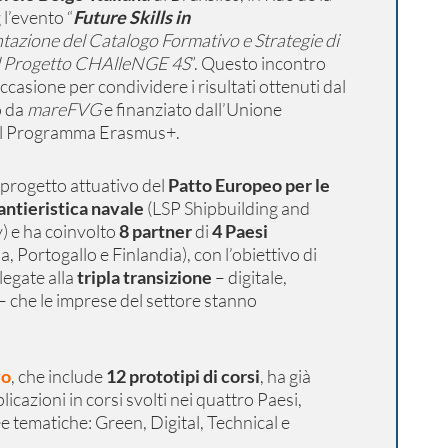
 l’evento
“
Future Skills in
tazione del Catalogo Formativo e Strategie di
l Progetto CHAlleNGE 4S
”
.
Questo incontro
casione per condividere i risultati ottenuti dal
o da
mareFVG
e finanziato dall’Unione
il Programma Erasmus+.
 progetto attuativo del
Patto Europeo per le
ntieristica navale
(LSP Shipbuilding and
) e ha coinvolto
8 partner
di
4 Paesi
na, Portogallo e Finlandia), con l’obiettivo di
legate alla
tripla transizione
– digitale,
– che le imprese del settore stanno
vo
, che include
12 prototipi di corsi
, ha già
licazioni in corsi svolti nei quattro Paesi,
e tematiche: Green, Digital, Technical e