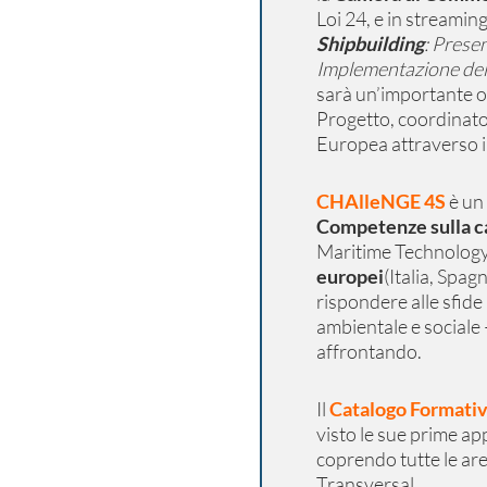
Loi 24
,
e in streaming
Shipbuilding
:
Presen
Implementazione de
sarà un’importante oc
Progetto, coordinat
Europea attraverso 
CHAlleNGE 4S
è un
Competenze sulla ca
Maritime Technology
europei
(Italia, Spag
rispondere alle sfide 
ambientale e sociale 
affrontando.
Il
Catalogo Formati
visto le sue prime app
coprendo tutte le are
Transversal.