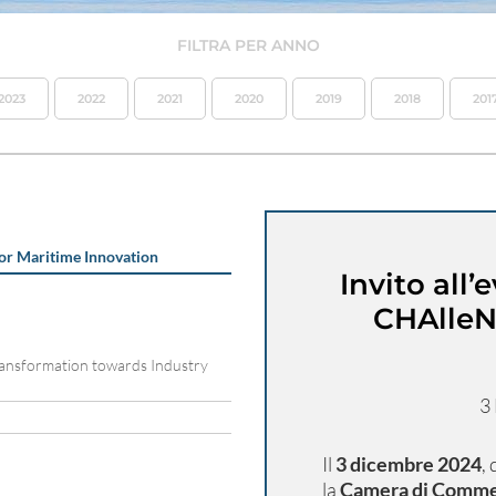
FILTRA PER ANNO
2023
2022
2021
2020
2019
2018
201
or Maritime Innovation
Invito all’
CHAlleNG
ransformation towards Industry
3
Il
3 dicembre 2024
,
la
Camera di Commer