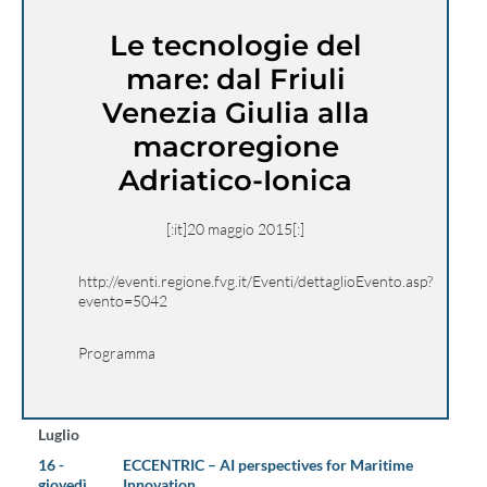
Le tecnologie del
mare: dal Friuli
Venezia Giulia alla
macroregione
Adriatico-Ionica
[:it]20 maggio 2015[:]
http://eventi.regione.fvg.it/Eventi/dettaglioEvento.asp?
evento=5042
Programma
Luglio
16 -
ECCENTRIC – AI perspectives for Maritime
giovedì
Innovation