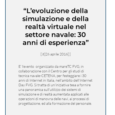
“L’evoluzione della
simulazione e della
realtà virtuale nel
settore navale: 30
anni di esperienza”
[:it]26 aprile 2016[:]
E’ l’evento organizzato da mareTC FVG, in
collaborazione con il Centro per gli studi di
tecnica navale-CETENA, per festeggiare i 30
anni di Internet in Italia, nell’ambito dell’Internet
Day FVG. Si tratta di un’iniziativa tesa a fornire
una panoramica sull’utilizzo dei sistemi di
simulazione e di realtà aumentata applicati alle
operazioni di manovra delle navi, ai processi di
progettazione, ed alla formazione del personale.