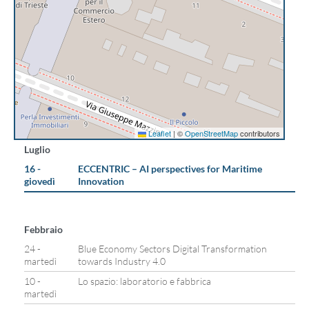
Leaflet
|
©
OpenStreetMap
contributors
Luglio
16 -
ECCENTRIC – AI perspectives for Maritime
giovedì
Innovation
Febbraio
24 -
Blue Economy Sectors Digital Transformation
martedì
towards Industry 4.0
10 -
Lo spazio: laboratorio e fabbrica
martedì