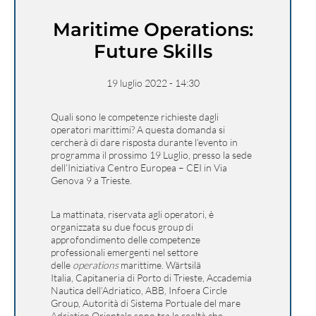
Maritime Operations:
Future Skills
19 luglio 2022 - 14:30
Quali sono le competenze richieste dagli
operatori marittimi? A questa domanda si
cercherà di dare risposta durante l’evento in
programma il prossimo
19 Luglio
, presso la sede
dell’Iniziativa Centro Europea – CEI in Via
Genova 9 a Trieste.
La mattinata, riservata agli operatori, è
organizzata su due focus group di
approfondimento delle competenze
professionali emergenti nel settore
delle
operations
marittime. Wärtsilä
Italia, Capitaneria di Porto di Trieste, Accademia
Nautica dell’Adriatico, ABB, Infoera Circle
Group, Autorità di Sistema Portuale del mare
Adriatico Orientale sono tra le realtà che