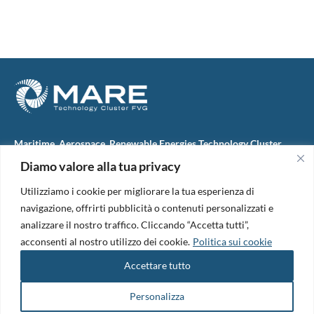
Maritime, Aerospace, Renewable Energies Technology Cluster
FVG
Diamo valore alla tua privacy
M.A.R.E. TC FVG S.c.ar.l.
Via IX Giugno, 46
Utilizziamo i cookie per migliorare la tua esperienza di
34074 Monfalcone (Italy)
tel. +39 0481 723440
navigazione, offrirti pubblicità o contenuti personalizzati e
Codice Fiscale e Partita Iva: 01138620313
analizzare il nostro traffico. Cliccando “Accetta tutti”,
PEC:
marefvg@legalmail.it
acconsenti al nostro utilizzo dei cookie.
Politica sui cookie
Codice univoco per i pagamenti: M5UXCR1
Accettare tutto
Copyright 2026. Design and development by
B42
Informativa Privacy
|
Cookie Policy
|
Amm. Trasparente
|
Bandi &
Personalizza
Avvisi