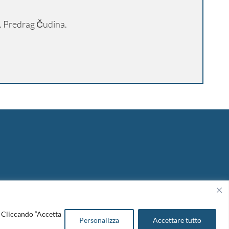
ng. Predrag Čudina.
Copyright 2026. Design and development by
B42
o. Cliccando “Accetta
Personalizza
Accettare tutto
Cookie Policy
|
Amm. Trasparente
|
Bandi & Avvisi