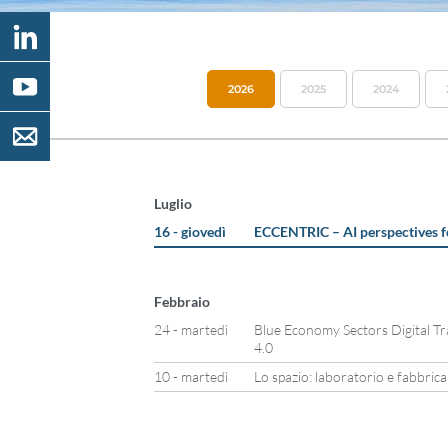
2026
2025
2024
Luglio
16 - giovedì
ECCENTRIC – AI perspectives f
Febbraio
24 - martedì
Blue Economy Sectors Digital T
4.0
10 - martedì
Lo spazio: laboratorio e fabbrica