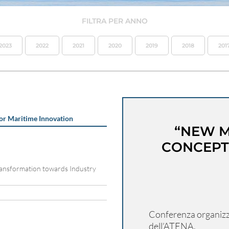
FILTRA PER ANNO
2023
2022
2021
2020
2019
2018
201
or Maritime Innovation
“NEW M
CONCEPT
ransformation towards Industry
Conferenza organizzat
dell’ATENA.