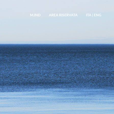
M.IND
AREA RISERVATA
ITA
|
ENG