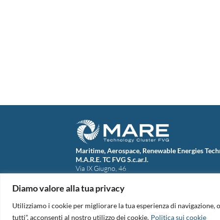
Maritime, Aerospace, Renewable Energies Tech
M.A.R.E. TC FVG S.c.ar.l.
Via IX Giugno, 46
34074 Monfalcone (Italy)
tel. +39 0481 723440
Diamo valore alla tua privacy
Codice Fiscale e Partita Iva: 01138620313
PEC:
marefvg@legalmail.it
Utilizziamo i cookie per migliorare la tua esperienza di navigazione, o
Codice univoco per i pagamenti: M5UXCR1
tutti”, acconsenti al nostro utilizzo dei cookie.
Politica sui cookie