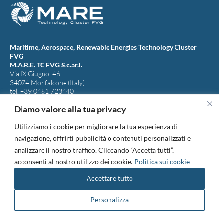
Maritime, Aerospace, Renewable Energies Technology Cluster
FVG
M.A.R.E. TC FVG S.c.ar.l.
Via IX Giugno, 46
34074 Monfalcone (Italy)
tel. +39 0481 723440
Codice Fiscale e Partita Iva: 01138620313
Diamo valore alla tua privacy
PEC:
marefvg@legalmail.it
Codice univoco per i pagamenti: M5UXCR1
Utilizziamo i cookie per migliorare la tua esperienza di
Copyright 2026. Design and development by
B42
navigazione, offrirti pubblicità o contenuti personalizzati e
Informativa Privacy
|
Cookie Policy
|
Amm. Trasparente
|
Bandi &
analizzare il nostro traffico. Cliccando “Accetta tutti”,
Avvisi
acconsenti al nostro utilizzo dei cookie.
Politica sui cookie
Accettare tutto
Personalizza