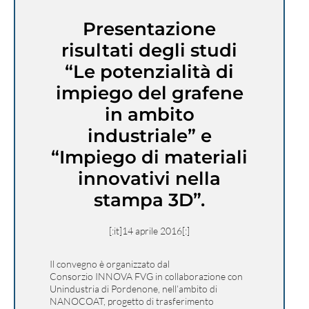
Presentazione
risultati degli studi
“Le potenzialità di
impiego del grafene
in ambito
industriale” e
“Impiego di materiali
innovativi nella
stampa 3D”.
[:it]14 aprile 2016[:]
Il convegno è organizzato dal
Consorzio INNOVA FVG in collaborazione con
Unindustria di Pordenone, nell’ambito di
NANOCOAT, progetto di trasferimento