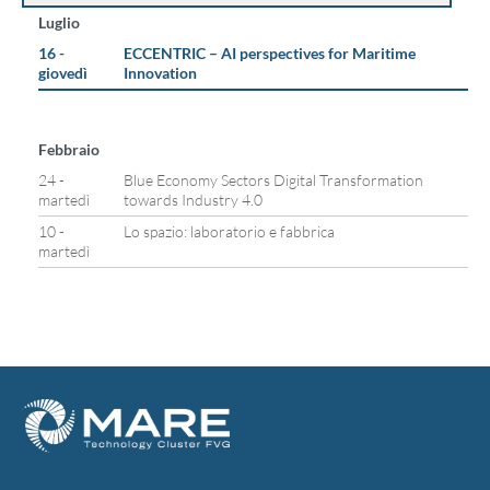
Luglio
16 -
ECCENTRIC – AI perspectives for Maritime
giovedì
Innovation
Febbraio
24 -
Blue Economy Sectors Digital Transformation
martedì
towards Industry 4.0
10 -
Lo spazio: laboratorio e fabbrica
martedì