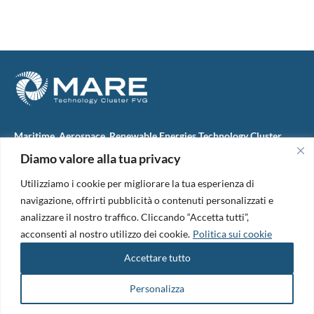
Maritime, Aerospace, Renewable Energies Technology Cluster
FVG
Diamo valore alla tua privacy
M.A.R.E. TC FVG S.c.ar.l.
Via IX Giugno, 46
Utilizziamo i cookie per migliorare la tua esperienza di
34074 Monfalcone (Italy)
tel. +39 0481 723440
navigazione, offrirti pubblicità o contenuti personalizzati e
Codice Fiscale e Partita Iva: 01138620313
analizzare il nostro traffico. Cliccando “Accetta tutti”,
PEC:
marefvg@legalmail.it
acconsenti al nostro utilizzo dei cookie.
Politica sui cookie
Codice univoco per i pagamenti: M5UXCR1
Accettare tutto
Copyright 2026. Design and development by
B42
Informativa Privacy
|
Cookie Policy
|
Amm. Trasparente
|
Bandi &
Personalizza
Avvisi