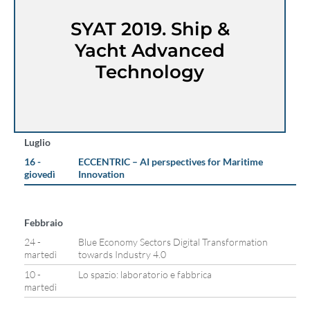
SYAT 2019. Ship &
Yacht Advanced
Technology
Luglio
16 -
ECCENTRIC – AI perspectives for Maritime
giovedì
Innovation
Febbraio
24 -
Blue Economy Sectors Digital Transformation
martedì
towards Industry 4.0
10 -
Lo spazio: laboratorio e fabbrica
martedì