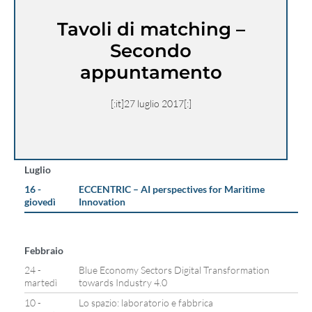
Tavoli di matching –
Secondo
appuntamento
[:it]27 luglio 2017[:]
Luglio
16 -
ECCENTRIC – AI perspectives for Maritime
giovedì
Innovation
Febbraio
24 -
Blue Economy Sectors Digital Transformation
martedì
towards Industry 4.0
10 -
Lo spazio: laboratorio e fabbrica