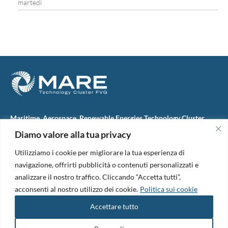
martedì
Maritime, Aerospace, Renewable Energies Technology Cluster
FVG
Diamo valore alla tua privacy
M.A.R.E. TC FVG S.c.ar.l.
Via IX Giugno, 46
Utilizziamo i cookie per migliorare la tua esperienza di
34074 Monfalcone (Italy)
tel. +39 0481 723440
navigazione, offrirti pubblicità o contenuti personalizzati e
Codice Fiscale e Partita Iva: 01138620313
analizzare il nostro traffico. Cliccando “Accetta tutti”,
PEC:
marefvg@legalmail.it
acconsenti al nostro utilizzo dei cookie.
Politica sui cookie
Codice univoco per i pagamenti: M5UXCR1
Accettare tutto
Copyright 2026. Design and development by
B42
Informativa Privacy
|
Cookie Policy
|
Amm. Trasparente
|
Bandi &