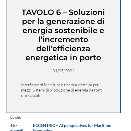
TAVOLO 6 – Soluzioni
per la generazione di
energia sostenibile e
l’incremento
dell’efficienza
energetica in porto
04/05/2021
Interfacce di fornitura e ricarica elettrica per i
mezzi. Sistemi di produzione di energia da fonti
rinnovabili.
Luglio
16 -
ECCENTRIC – AI perspectives for Maritime
giovedì
Innovation