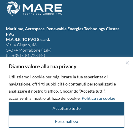
Maritime, Aerospace, Renewable Energies Technology Cluster
FVG
M.A.R.E. TC FVG S.c.ar.l.
Via IX Giugno, 46
34074 Monfalcone (Italy)
tel. +39 0481 723440
Codice Fiscale e Partita Iva: 01138620313
Diamo valore alla tua privacy
PEC:
marefvg@legalmail.it
Codice univoco per i pagamenti: M5UXCR1
Utilizziamo i cookie per migliorare la tua esperienza di
Copyright 2026. Design and development by
B42
navigazione, offrirti pubblicità o contenuti personalizzati e
Informativa Privacy
|
Cookie Policy
|
Amm. Trasparente
|
Bandi &
analizzare il nostro traffico. Cliccando “Accetta tutti”,
Avvisi
acconsenti al nostro utilizzo dei cookie.
Politica sui cookie
Accettare tutto
Personalizza