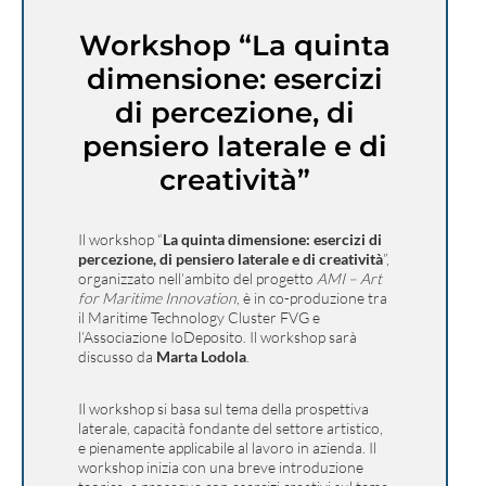
Workshop “La quinta
dimensione: esercizi
di percezione, di
pensiero laterale e di
creatività”
Il workshop “
La quinta dimensione: esercizi di
percezione, di pensiero laterale e di creatività
”,
organizzato nell’ambito del progetto
AMI – Art
for Maritime Innovation
, è in co-produzione tra
il Maritime Technology Cluster FVG e
l’Associazione IoDeposito. Il workshop sarà
discusso da
Marta Lodola
.
Il workshop si basa sul tema della prospettiva
laterale, capacità fondante del settore artistico,
e pienamente applicabile al lavoro in azienda. Il
workshop inizia con una breve introduzione