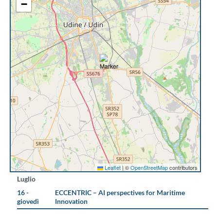
−
Leaflet
|
©
OpenStreetMap
contributors
Luglio
16 -
ECCENTRIC – AI perspectives for Maritime
giovedì
Innovation