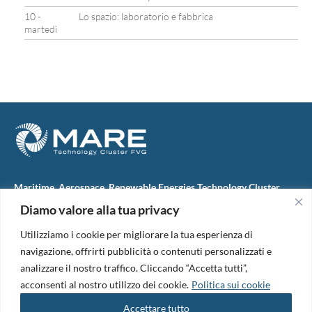
10 -
Lo spazio: laboratorio e fabbrica
martedì
Maritime, Aerospace, Renewable Energies Technology Cluster
FVG
Diamo valore alla tua privacy
M.A.R.E. TC FVG S.c.ar.l.
Via IX Giugno, 46
Utilizziamo i cookie per migliorare la tua esperienza di
34074 Monfalcone (Italy)
tel. +39 0481 723440
navigazione, offrirti pubblicità o contenuti personalizzati e
Codice Fiscale e Partita Iva: 01138620313
analizzare il nostro traffico. Cliccando “Accetta tutti”,
PEC:
marefvg@legalmail.it
acconsenti al nostro utilizzo dei cookie.
Politica sui cookie
Codice univoco per i pagamenti: M5UXCR1
Accettare tutto