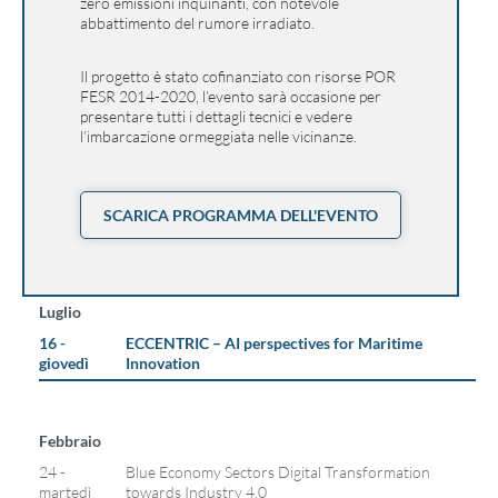
zero emissioni inquinanti, con notevole
abbattimento del rumore irradiato.
Il progetto è stato cofinanziato con risorse POR
FESR 2014-2020, l’evento sarà occasione per
presentare tutti i dettagli tecnici e vedere
l’imbarcazione ormeggiata nelle vicinanze.
SCARICA PROGRAMMA DELL'EVENTO
Luglio
16 -
ECCENTRIC – AI perspectives for Maritime
giovedì
Innovation
Febbraio
24 -
Blue Economy Sectors Digital Transformation
martedì
towards Industry 4.0