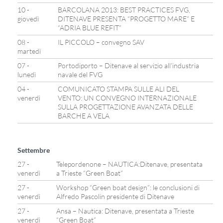
10 -
BARCOLANA 2013: BEST PRACTICES FVG,
giovedì
DITENAVE PRESENTA “PROGETTO MARE” E
“ADRIA BLUE REFIT”
08 -
IL PICCOLO – convegno SAV
martedì
07 -
Portodiporto – Ditenave al servizio all’industria
lunedì
navale del FVG
04 -
COMUNICATO STAMPA SULLE ALI DEL
venerdì
VENTO: UN CONVEGNO INTERNAZIONALE
SULLA PROGETTAZIONE AVANZATA DELLE
BARCHE A VELA
Settembre
27 -
Telepordenone – NAUTICA:Ditenave, presentata
venerdì
a Trieste “Green Boat”
27 -
Workshop “Green boat design”: le conclusioni di
venerdì
Alfredo Pascolin presidente di Ditenave
27 -
Ansa – Nautica: Ditenave, presentata a Trieste
venerdì
“Green Boat”