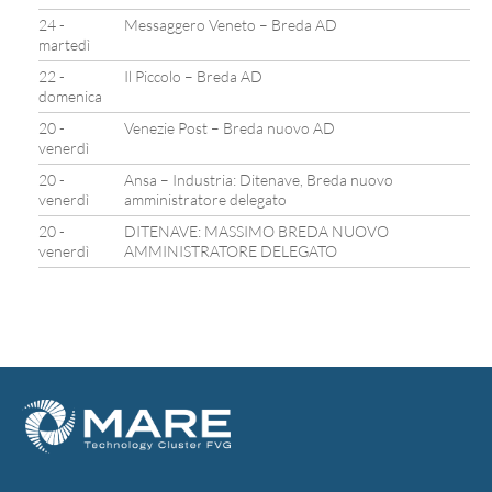
24 -
Messaggero Veneto – Breda AD
martedì
22 -
Il Piccolo – Breda AD
domenica
20 -
Venezie Post – Breda nuovo AD
venerdì
20 -
Ansa – Industria: Ditenave, Breda nuovo
venerdì
amministratore delegato
20 -
DITENAVE: MASSIMO BREDA NUOVO
venerdì
AMMINISTRATORE DELEGATO