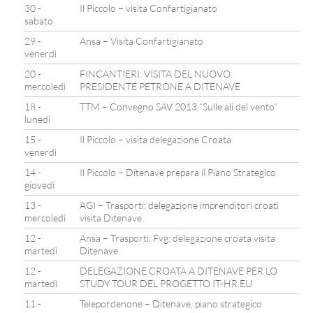
30 -
Il Piccolo – visita Confartigianato
sabato
29 -
Ansa – Visita Confartigianato
venerdì
20 -
FINCANTIERI: VISITA DEL NUOVO
mercoledì
PRESIDENTE PETRONE A DITENAVE
18 -
TTM – Convegno SAV 2013 “Sulle ali del vento”
lunedì
15 -
Il Piccolo – visita delegazione Croata
venerdì
14 -
Il Piccolo – Ditenave prepara il Piano Strategico
giovedì
13 -
AGI – Trasporti: delegazione imprenditori croati
mercoledì
visita Ditenave
12 -
Ansa – Trasporti: Fvg; delegazione croata visita
martedì
Ditenave
12 -
DELEGAZIONE CROATA A DITENAVE PER LO
martedì
STUDY TOUR DEL PROGETTO IT-HR.EU
11 -
Telepordenone – Ditenave, piano strategico