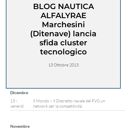
BLOG NAUTICA
ALFALYRAE
Marchesini
(Ditenave) lancia
sfida cluster
tecnologico
13 Ottobre 2013
Dicembre
13 -
Il Mondo – Il Distretto navale del FVG un
venerdì
network per la competitività
Novembre