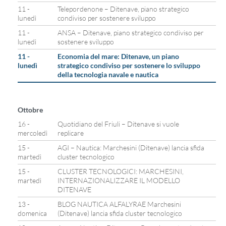
11 -
Telepordenone – Ditenave, piano strategico
lunedì
condiviso per sostenere sviluppo
11 -
ANSA – Ditenave, piano strategico condiviso per
lunedì
sostenere sviluppo
11 -
Economia del mare: Ditenave, un piano
lunedì
strategico condiviso per sostenere lo sviluppo
della tecnologia navale e nautica
Ottobre
16 -
Quotidiano del Friuli – Ditenave si vuole
mercoledì
replicare
15 -
AGI – Nautica: Marchesini (Ditenave) lancia sfida
martedì
cluster tecnologico
15 -
CLUSTER TECNOLOGICI: MARCHESINI,
martedì
INTERNAZIONALIZZARE IL MODELLO
DITENAVE
13 -
BLOG NAUTICA ALFALYRAE Marchesini
domenica
(Ditenave) lancia sfida cluster tecnologico