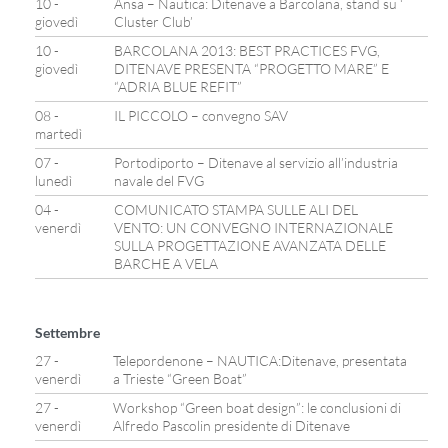
10 -
Ansa – Nautica: Ditenave a Barcolana, stand su ‘
giovedì
Cluster Club’
10 -
BARCOLANA 2013: BEST PRACTICES FVG,
giovedì
DITENAVE PRESENTA “PROGETTO MARE” E
“ADRIA BLUE REFIT”
08 -
IL PICCOLO – convegno SAV
martedì
07 -
Portodiporto – Ditenave al servizio all’industria
lunedì
navale del FVG
04 -
COMUNICATO STAMPA SULLE ALI DEL
venerdì
VENTO: UN CONVEGNO INTERNAZIONALE
SULLA PROGETTAZIONE AVANZATA DELLE
BARCHE A VELA
Settembre
27 -
Telepordenone – NAUTICA:Ditenave, presentata
venerdì
a Trieste “Green Boat”
27 -
Workshop “Green boat design”: le conclusioni di
venerdì
Alfredo Pascolin presidente di Ditenave