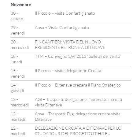
Novembre
30 -
Il Piccolo – visita Confartigianato
sabato
29 -
Ansa – Visita Confartigianato
venerdì
20 -
FINCANTIERI: VISITA DEL NUOVO
mercoledì
PRESIDENTE PETRONE A DITENAVE
18 -
TTM – Convegno SAV 2013 “Sulle ali del vento”
lunedì
15 -
Il Piccolo – visita delegazione Croata
venerdì
14 -
Il Piccolo – Ditenave prepara il Piano Strategico
giovedì
13 -
AGI – Trasporti: delegazione imprenditori croati
mercoledì
visita Ditenave
12 -
Ansa – Trasporti: Fvg; delegazione croata visita
martedì
Ditenave
12 -
DELEGAZIONE CROATA A DITENAVE PER LO
martedì
STUDY TOUR DEL PROGETTO IT-HR.EU