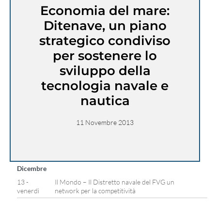
Economia del mare:
Ditenave, un piano
strategico condiviso
per sostenere lo
sviluppo della
tecnologia navale e
nautica
11 Novembre 2013
Dicembre
13 -
Il Mondo – Il Distretto navale del FVG un
venerdì
network per la competitività