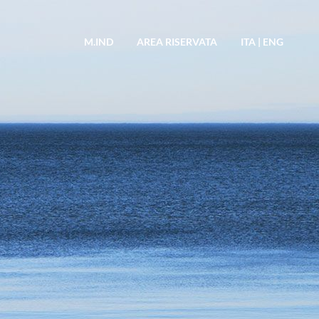
M.IND
AREA RISERVATA
ITA
|
ENG