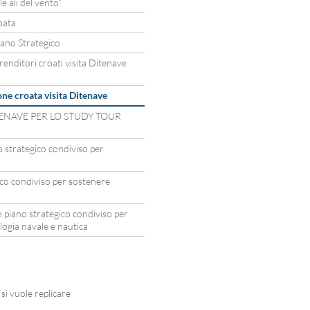
 ali del vento”
oata
Piano Strategico
renditori croati visita Ditenave
one croata visita Ditenave
ENAVE PER LO STUDY TOUR
 strategico condiviso per
co condiviso per sostenere
 piano strategico condiviso per
logia navale e nautica
si vuole replicare