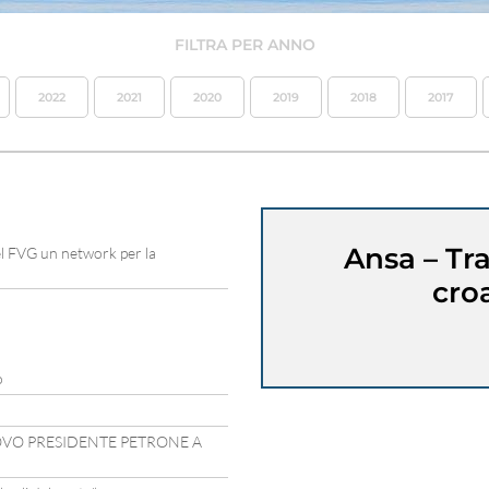
FILTRA PER ANNO
2022
2021
2020
2019
2018
2017
Ansa – Tr
el FVG un network per la
cro
o
UOVO PRESIDENTE PETRONE A