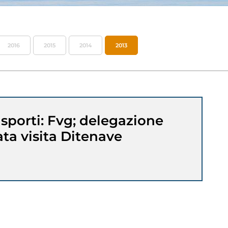
2016
2015
2014
2013
asporti: Fvg; delegazione
ata visita Ditenave