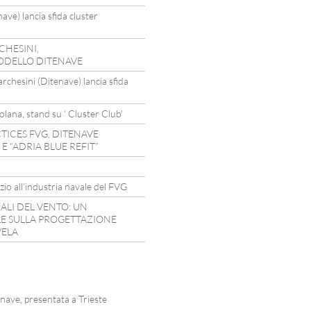
ve) lancia sfida cluster
CHESINI,
ODELLO DITENAVE
sini (Ditenave) lancia sfida
lana, stand su ‘ Cluster Club’
TICES FVG, DITENAVE
 “ADRIA BLUE REFIT”
zio all’industria navale del FVG
ALI DEL VENTO: UN
 SULLA PROGETTAZIONE
VELA
ve, presentata a Trieste