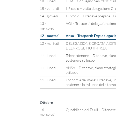
18 - lunedì
TTM – Convegno SAV 2013 “Sulle
15 - venerdì
Il Piccolo – visita delegazione Cr
14 - giovedì
Il Piccolo – Ditenave prepara il 
13 -
AGI – Trasporti: delegazione imp
mercoledì
12 - martedì
Ansa – Trasporti: Fvg; delegazi
12 - martedì
DELEGAZIONE CROATA A DIT
DEL PROGETTO IT-HR.EU
11 - lunedì
Telepordenone – Ditenave, piano
sostenere sviluppo
11 - lunedì
ANSA – Ditenave, piano strategi
sviluppo
11 - lunedì
Economia del mare: Ditenave, un
sostenere lo sviluppo della tecno
Ottobre
16 -
Quotidiano del Friuli – Ditenave 
mercoledì