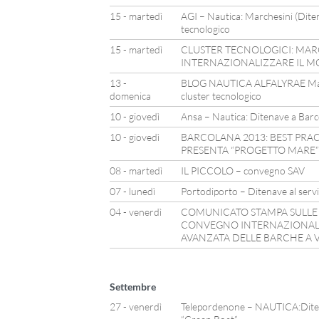
15 - martedì
AGI – Nautica: Marchesini (Ditena
tecnologico
15 - martedì
CLUSTER TECNOLOGICI: MAR
INTERNAZIONALIZZARE IL M
13 -
BLOG NAUTICA ALFALYRAE Marche
domenica
cluster tecnologico
10 - giovedì
Ansa – Nautica: Ditenave a Barco
10 - giovedì
BARCOLANA 2013: BEST PRAC
PRESENTA “PROGETTO MARE” E
08 - martedì
IL PICCOLO – convegno SAV
07 - lunedì
Portodiporto – Ditenave al servi
04 - venerdì
COMUNICATO STAMPA SULLE 
CONVEGNO INTERNAZIONALE
AVANZATA DELLE BARCHE A 
Settembre
27 - venerdì
Telepordenone – NAUTICA:Ditena