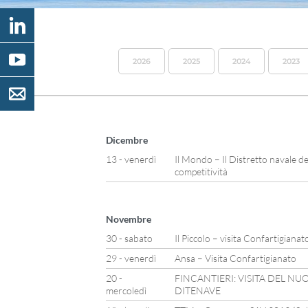
2026
2025
2024
2023
Dicembre
13 - venerdì
Il Mondo – Il Distretto navale d
competitività
Novembre
30 - sabato
Il Piccolo – visita Confartigianat
29 - venerdì
Ansa – Visita Confartigianato
20 -
FINCANTIERI: VISITA DEL N
mercoledì
DITENAVE