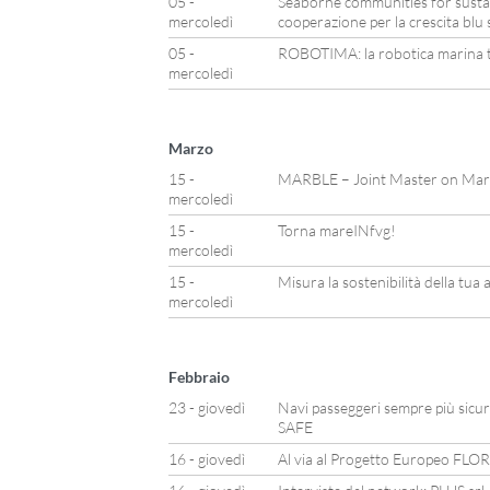
05 -
Seaborne communities for susta
mercoledì
cooperazione per la crescita blu 
05 -
ROBOTIMA: la robotica marina t
mercoledì
Marzo
15 -
MARBLE – Joint Master on Mari
mercoledì
15 -
Torna mareINfvg!
mercoledì
15 -
Misura la sostenibilità della tua 
mercoledì
Febbraio
23 - giovedì
Navi passeggeri sempre più sicure
SAFE
16 - giovedì
Al via al Progetto Europeo FLO