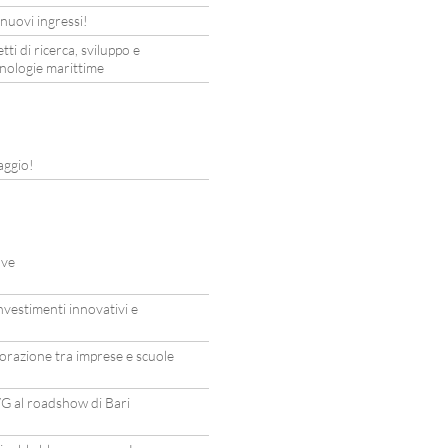
uovi ingressi!
 di ricerca, sviluppo e
cnologie marittime
aggio!
ave
estimenti innovativi e
orazione tra imprese e scuole
G al roadshow di Bari