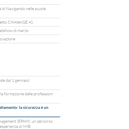
tà di Navigando nelle scuole
etto CHAllenGE 4S
oadshow di marzo
novazione
de dal 1 gennaio!
 la formazione delle professioni
altamento: la sicurezza è un
anagement (EPAM): un percorso
’esperienza di MIB