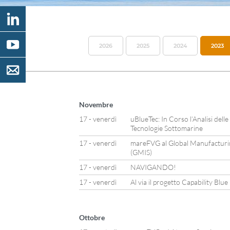
2026
2025
2024
2023
Novembre
17 - venerdì
uBlueTec: In Corso l’Analisi dell
Tecnologie Sottomarine
17 - venerdì
mareFVG al Global Manufacturin
(GMIS)
17 - venerdì
NAVIGANDO!
17 - venerdì
Al via il progetto Capability Bl
Ottobre