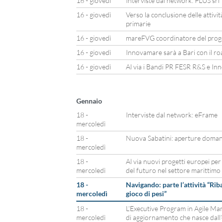
16 - giovedì
Interviste dal network: PLUS srl
16 - giovedì
Verso la conclusione delle attivi
primarie
16 - giovedì
mareFVG coordinatore del prog
16 - giovedì
Innovamare sarà a Bari con il r
16 - giovedì
Al via i Bandi PR FESR R&S e In
Gennaio
18 -
Interviste dal network: eFrame
mercoledì
18 -
Nuova Sabatini: aperture doman
mercoledì
18 -
Al via nuovi progetti europei per
mercoledì
del futuro nel settore marittimo
18 -
Navigando: parte l’attività “Rib
mercoledì
gioco di pesi”
18 -
L’Executive Program in Agile M
mercoledì
di aggiornamento che nasce dall