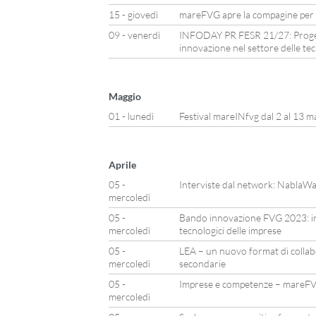
15 - giovedì
mareFVG apre la compagine per n
09 - venerdì
INFODAY PR FESR 21/27: Progetti
innovazione nel settore delle te
Maggio
01 - lunedì
Festival mareINfvg dal 2 al 13 m
Aprile
05 -
Interviste dal network: NablaW
mercoledì
05 -
Bando innovazione FVG 2023: inv
mercoledì
tecnologici delle imprese
05 -
LEA – un nuovo format di collab
mercoledì
secondarie
05 -
Imprese e competenze – mareFV
mercoledì