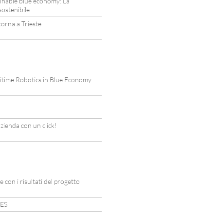
inable blue economy: La
sostenibile
orna a Trieste
time Robotics in Blue Economy
azienda con un click!
 con i risultati del progetto
RES