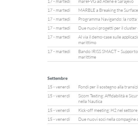
17 - martedì
mareFVG ad Atene e Sarajevo
17 - martedì
MARBLE a Breaking the Surface
17 - martedì
Programma Navigando: la rotta v
17 - martedì
Due nuovi progetti per il cluste
17 - martedì
Al via il demo-case sulle applicaz
marittimo
17 - martedì
Bando IRISS SMACT – Supporto 
marittime
Settembre
15 - venerdì
Fondi per il sostegno alla transiz
15 - venerdì
Sicom Testing: Affidabilità e Sicur
nella Nautica
15 - venerdì
Kick-off meeting: H2 nel settore
15 - venerdì
Due nuovi soci nella compagine d