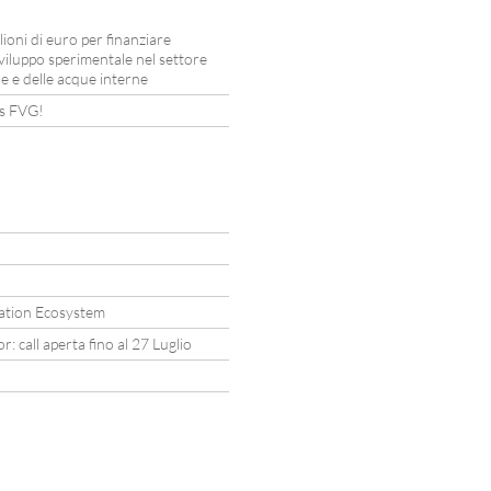
oni di euro per finanziare
 sviluppo sperimentale nel settore
e e delle acque interne
ds FVG!
!
vation Ecosystem
call aperta fino al 27 Luglio
!