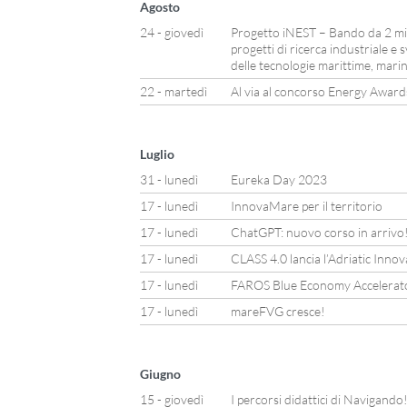
Agosto
24 - giovedì
Progetto iNEST – Bando da 2 mili
progetti di ricerca industriale e
delle tecnologie marittime, marin
22 - martedì
Al via al concorso Energy Awar
Luglio
31 - lunedì
Eureka Day 2023
17 - lunedì
InnovaMare per il territorio
17 - lunedì
ChatGPT: nuovo corso in arrivo
17 - lunedì
CLASS 4.0 lancia l’Adriatic Inno
17 - lunedì
FAROS Blue Economy Accelerator: 
17 - lunedì
mareFVG cresce!
Giugno
15 - giovedì
I percorsi didattici di Navigando