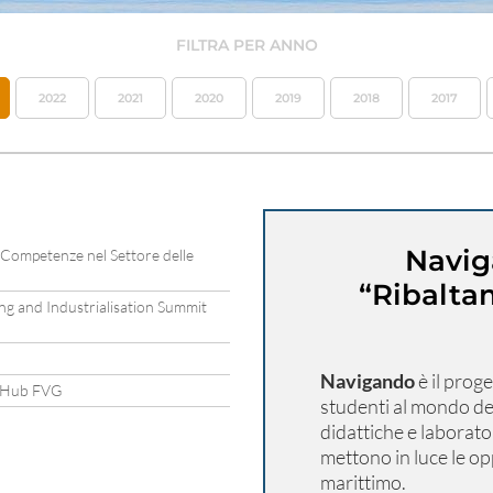
FILTRA PER ANNO
2022
2021
2020
2019
2018
2017
Naviga
e Competenze nel Settore delle
“Ribaltam
g and Industrialisation Summit
Navigando
è il proge
ue Hub FVG
studenti al mondo del
didattiche e laborator
mettono in luce le opp
marittimo.