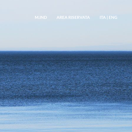
M.IND
AREA RISERVATA
ITA
|
ENG