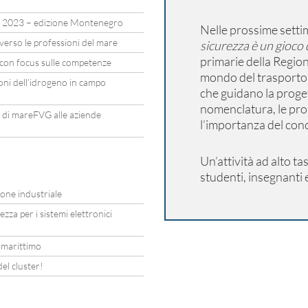
 2023 – edizione Montenegro
Nelle prossime settim
erso le professioni del mare
sicurezza è un gioco 
primarie della Region
r con focus sulle competenze
mondo del trasporto m
ioni dell’idrogeno in campo
che guidano la proge
nomenclatura, le prop
di mareFVG alle aziende
l’importanza del conce
Un’attività ad alto t
studenti, insegnanti e
ione industriale
ezza per i sistemi elettronici
 marittimo
el cluster!