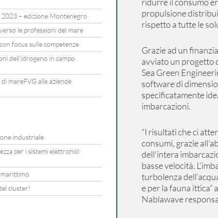
ridurre il consumo ene
propulsione distribui
 2023 – edizione Montenegro
rispetto a tutte le so
erso le professioni del mare
r con focus sulle competenze
Grazie ad un finanz
ioni dell’idrogeno in campo
avviato un progetto d
Sea Green Engineerin
di mareFVG alle aziende
software di dimensio
specificatamente idea
imbarcazioni.
“I risultati che ci a
ione industriale
consumi, grazie all’
ezza per i sistemi elettronici
dell’intera imbarcazio
basse velocità. L’imb
 marittimo
turbolenza dell’acqu
e per la fauna ittica
el cluster!
Nablawave responsab