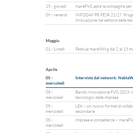
15 - giovedì
mareFVG apre la compagine per n
09 - venerdì
INFODAY PR FESR 21/27: Progetti
innovazione nel settore delle te
Maggio
01 - lunedì
Festival mareINfvg dal 2 al 13 m
Aprile
05 -
Interviste dal network: Nabla
mercoledì
05 -
Bando innovazione FVG 2023: inv
mercoledì
tecnologici delle imprese
05 -
LEA – un nuovo format di collab
mercoledì
secondarie
05 -
Imprese e competenze – mareFV
mercoledì