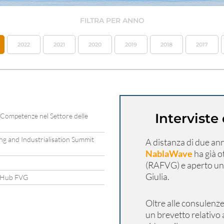
FILTRA PER ANNO
2022
2021
2020
2019
2018
2017
Intervist
e Competenze nel Settore delle
g and Industrialisation Summit
A distanza di due ann
NablaWave
ha già 
(RAFVG) e aperto una
Giulia.
ue Hub FVG
Oltre alle consulenz
un brevetto relativo