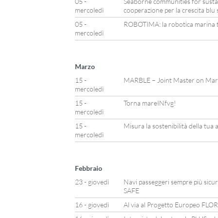
05 -
Seaborne communities for susta
mercoledì
cooperazione per la crescita blu 
05 -
ROBOTIMA: la robotica marina t
mercoledì
Marzo
15 -
MARBLE – Joint Master on Mari
mercoledì
15 -
Torna mareINfvg!
mercoledì
15 -
Misura la sostenibilità della tua 
mercoledì
Febbraio
23 - giovedì
Navi passeggeri sempre più sicure
SAFE
16 - giovedì
Al via al Progetto Europeo FLO