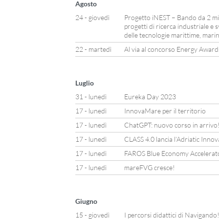
Agosto
24 - giovedì
Progetto iNEST – Bando da 2 mili
progetti di ricerca industriale e
delle tecnologie marittime, marin
22 - martedì
Al via al concorso Energy Awar
Luglio
31 - lunedì
Eureka Day 2023
17 - lunedì
InnovaMare per il territorio
17 - lunedì
ChatGPT: nuovo corso in arrivo
17 - lunedì
CLASS 4.0 lancia l’Adriatic Inno
17 - lunedì
FAROS Blue Economy Accelerator: 
17 - lunedì
mareFVG cresce!
Giugno
15 - giovedì
I percorsi didattici di Navigando