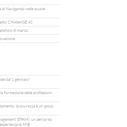
tà di Navigando nelle scuole
etto CHAllenGE 4S
oadshow di marzo
novazione
de dal 1 gennaio!
 la formazione delle professioni
ltamento: la sicurezza è un gioco
anagement (EPAM): un percorso
’esperienza di MIB