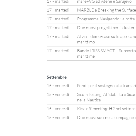
17 - martedì
mareFVG ad Atene e Sarajevo
17 - martedì
MARBLE a Breaking the Surface
17 - martedì
Programma Navigando: la rotta v
17 - martedì
Due nuovi progetti per il cluste
17 - martedì
Al via il demo-case sulle applicaz
marittimo
17 - martedì
Bando IRISS SMACT – Supporto 
marittime
Settembre
15 - venerdì
Fondi per il sostegno alla transiz
15 - venerdì
Sicom Testing: Affidabilità e Sicur
nella Nautica
15 - venerdì
Kick-off meeting: H2 nel settore
15 - venerdì
Due nuovi soci nella compagine d