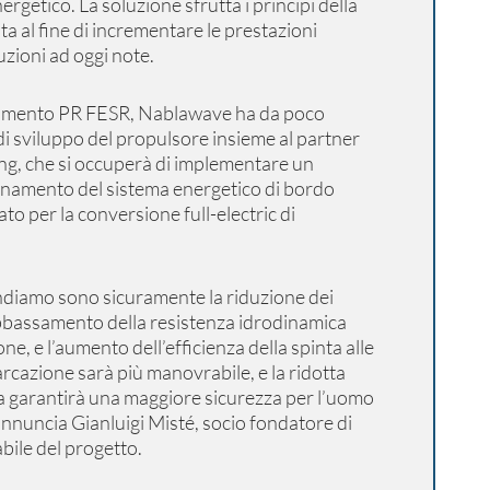
rgetico. La soluzione sfrutta i principi della
ta al fine di incrementare le prestazioni
luzioni ad oggi note.
iamento PR FESR, Nablawave ha da poco
i sviluppo del propulsore insieme al partner
g, che si occuperà di implementare un
namento del sistema energetico di bordo
to per la conversione full-electric di
ttendiamo sono sicuramente la riduzione dei
abbassamento della resistenza idrodinamica
ne, e l’aumento dell’efficienza della spinta alle
arcazione sarà più manovrabile, e la ridotta
a garantirà una maggiore sicurezza per l’uomo
” annuncia Gianluigi Misté, socio fondatore di
ile del progetto.