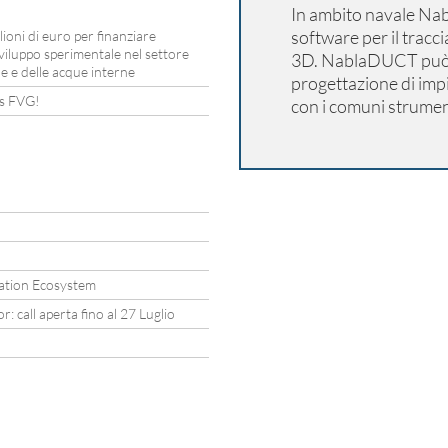
In ambito navale Na
software per il tracc
oni di euro per finanziare
 sviluppo sperimentale nel settore
3D. NablaDUCT può es
e e delle acque interne
progettazione di impia
ds FVG!
con i comuni strume
!
vation Ecosystem
call aperta fino al 27 Luglio
!