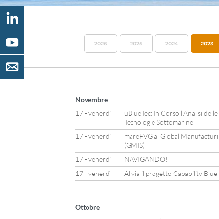
2026
2025
2024
2023
Novembre
17 - venerdì
uBlueTec: In Corso l’Analisi dell
Tecnologie Sottomarine
17 - venerdì
mareFVG al Global Manufacturin
(GMIS)
17 - venerdì
NAVIGANDO!
17 - venerdì
Al via il progetto Capability Bl
Ottobre