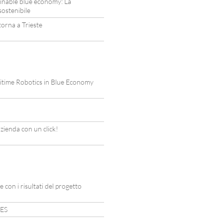
inable blue economy: La
sostenibile
orna a Trieste
time Robotics in Blue Economy
azienda con un click!
 con i risultati del progetto
RES