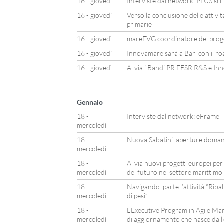
16 - giovedì
Interviste dal network: PLUS srl
16 - giovedì
Verso la conclusione delle attivi
primarie
16 - giovedì
mareFVG coordinatore del prog
16 - giovedì
Innovamare sarà a Bari con il r
16 - giovedì
Al via i Bandi PR FESR R&S e In
Gennaio
18 -
Interviste dal network: eFrame
mercoledì
18 -
Nuova Sabatini: aperture doman
mercoledì
18 -
Al via nuovi progetti europei per
mercoledì
del futuro nel settore marittimo
18 -
Navigando: parte l’attività “Riba
mercoledì
di pesi”
18 -
L’Executive Program in Agile M
mercoledì
di aggiornamento che nasce dall