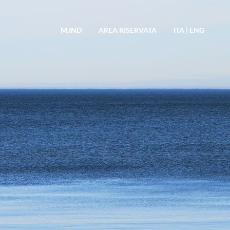
M.IND
AREA RISERVATA
ITA
|
ENG