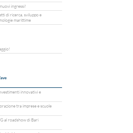
uovi ingressi!
 di ricerca, sviluppo e
cnologie marittime
aggio!
Wave
estimenti innovativi e
orazione tra imprese e scuole
G al roadshow di Bari