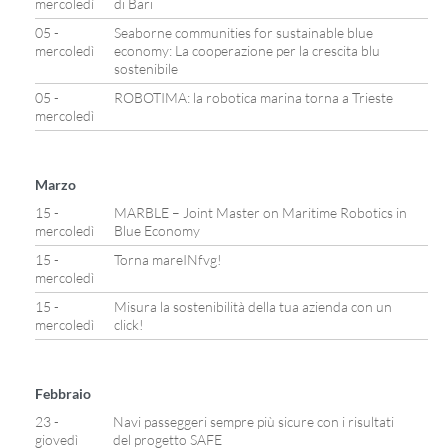
mercoledì
di Bari
05 -
Seaborne communities for sustainable blue
mercoledì
economy: La cooperazione per la crescita blu
sostenibile
05 -
ROBOTIMA: la robotica marina torna a Trieste
mercoledì
Marzo
15 -
MARBLE – Joint Master on Maritime Robotics in
mercoledì
Blue Economy
15 -
Torna mareINfvg!
mercoledì
15 -
Misura la sostenibilità della tua azienda con un
mercoledì
click!
Febbraio
23 -
Navi passeggeri sempre più sicure con i risultati
giovedì
del progetto SAFE