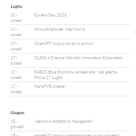
Luglio
31 -
Eureka Day 2023
lunedì
17 -
InnovaMare per il territorio
lunedì
17 -
ChatGPT: nuovo corso in arrivo!
lunedì
17 -
CLASS 4.0 lancia l’Adriatic Innovation Ecosystem
lunedì
17 -
FAROS Blue Economy Accelerator: call aperta
lunedì
fino al 27 Luglio
17 -
mareFVG cresce!
lunedì
Giugno
15 -
I percorsi didattici di Navigando!
giovedì
15 -
mareFVG apre la compagine per nuovi ingressi!