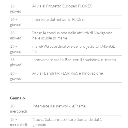
16 -
Al via al Progetto Europeo FLORES
giovedì
16 -
Interviste dal network: PLUS srl
giovedì
16 -
Verso la conclusione delle attività di Navigando
giovedì
nelle scuole primarie
16 -
mareFVG coordinatore del progetto CHAllenGE
giovedì
4S
16 -
Innovamare sarà a Bari con il roadshow di marzo
giovedì
16 -
Al via i Bandi PR FESR R&S e Innovazione
giovedì
Gennaio
18 -
Interviste dal network: eFrame
mercoledì
18 -
Nuova Sabatini: aperture domande dal 1
mercoledì
gennaio!