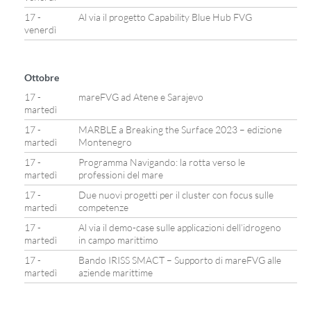
17 -
Al via il progetto Capability Blue Hub FVG
venerdì
Ottobre
17 -
mareFVG ad Atene e Sarajevo
martedì
17 -
MARBLE a Breaking the Surface 2023 – edizione
martedì
Montenegro
17 -
Programma Navigando: la rotta verso le
martedì
professioni del mare
17 -
Due nuovi progetti per il cluster con focus sulle
martedì
competenze
17 -
Al via il demo-case sulle applicazioni dell’idrogeno
martedì
in campo marittimo
17 -
Bando IRISS SMACT – Supporto di mareFVG alle
martedì
aziende marittime