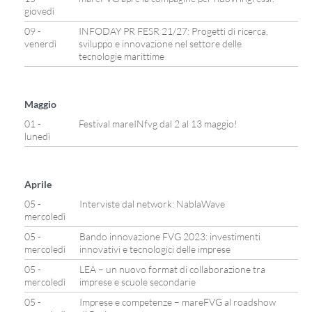
giovedì
09 -
INFODAY PR FESR 21/27: Progetti di ricerca,
venerdì
sviluppo e innovazione nel settore delle
tecnologie marittime
Maggio
01 -
Festival mareINfvg dal 2 al 13 maggio!
lunedì
Aprile
05 -
Interviste dal network: NablaWave
mercoledì
05 -
Bando innovazione FVG 2023: investimenti
mercoledì
innovativi e tecnologici delle imprese
05 -
LEA – un nuovo format di collaborazione tra
mercoledì
imprese e scuole secondarie
05 -
Imprese e competenze – mareFVG al roadshow