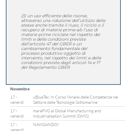
(3) un uso efficiente delle risorse,
attraverso una riduzione dell’utilizzo delle
stesse anche tramite il riuso, il riciclo o il
recupero di materie prime e/o l’uso di
materie prime riciclate nel rispetto dei
limiti e delle condizioni previste
dall’articolo 47 del GBER o un
cambiamento fondamentale del
processo produttivo oggetto di
intervento, nel rispetto dei limiti e delle
condizioni previste dagli articoli 14 e 17
del Regolamento GBER.
Novembre
17 -
uBlueTec: In Corso l’Analisi delle Competenze nel
venerdì
Settore delle Tecnologie Sottomarine
17 -
mareFVG al Global Manufacturing and
venerdì
Industrialisation Summit (GMIS)
17 -
NAVIGANDO!
venerdì