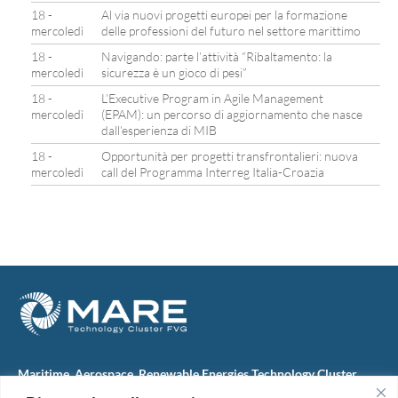
18 -
Al via nuovi progetti europei per la formazione
mercoledì
delle professioni del futuro nel settore marittimo
18 -
Navigando: parte l’attività “Ribaltamento: la
mercoledì
sicurezza è un gioco di pesi”
18 -
L’Executive Program in Agile Management
mercoledì
(EPAM): un percorso di aggiornamento che nasce
dall’esperienza di MIB
18 -
Opportunità per progetti transfrontalieri: nuova
mercoledì
call del Programma Interreg Italia-Croazia
Maritime, Aerospace, Renewable Energies Technology Cluster
FVG