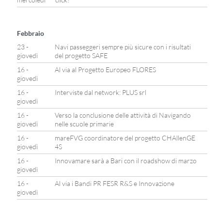
Febbraio
23 -
Navi passeggeri sempre più sicure con i risultati
giovedì
del progetto SAFE
16 -
Al via al Progetto Europeo FLORES
giovedì
16 -
Interviste dal network: PLUS srl
giovedì
16 -
Verso la conclusione delle attività di Navigando
giovedì
nelle scuole primarie
16 -
mareFVG coordinatore del progetto CHAllenGE
giovedì
4S
16 -
Innovamare sarà a Bari con il roadshow di marzo
giovedì
16 -
Al via i Bandi PR FESR R&S e Innovazione
giovedì