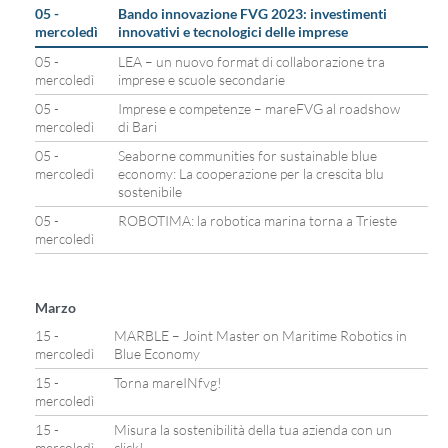
05 -
Bando innovazione FVG 2023: investimenti
mercoledì
innovativi e tecnologici delle imprese
05 -
LEA – un nuovo format di collaborazione tra
mercoledì
imprese e scuole secondarie
05 -
Imprese e competenze – mareFVG al roadshow
mercoledì
di Bari
05 -
Seaborne communities for sustainable blue
mercoledì
economy: La cooperazione per la crescita blu
sostenibile
05 -
ROBOTIMA: la robotica marina torna a Trieste
mercoledì
Marzo
15 -
MARBLE – Joint Master on Maritime Robotics in
mercoledì
Blue Economy
15 -
Torna mareINfvg!
mercoledì
15 -
Misura la sostenibilità della tua azienda con un
mercoledì
click!