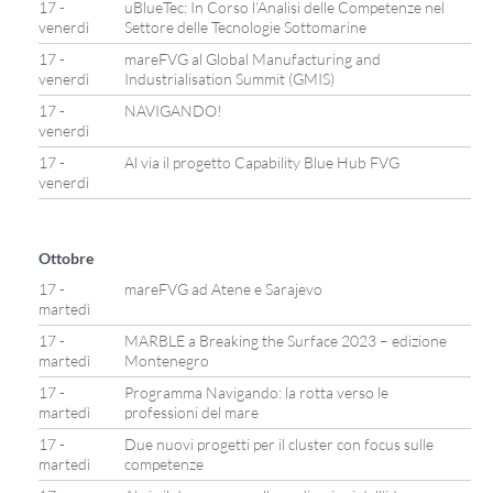
17 -
uBlueTec: In Corso l’Analisi delle Competenze nel
venerdì
Settore delle Tecnologie Sottomarine
17 -
mareFVG al Global Manufacturing and
venerdì
Industrialisation Summit (GMIS)
17 -
NAVIGANDO!
venerdì
17 -
Al via il progetto Capability Blue Hub FVG
venerdì
Ottobre
17 -
mareFVG ad Atene e Sarajevo
martedì
17 -
MARBLE a Breaking the Surface 2023 – edizione
martedì
Montenegro
17 -
Programma Navigando: la rotta verso le
martedì
professioni del mare
17 -
Due nuovi progetti per il cluster con focus sulle
martedì
competenze