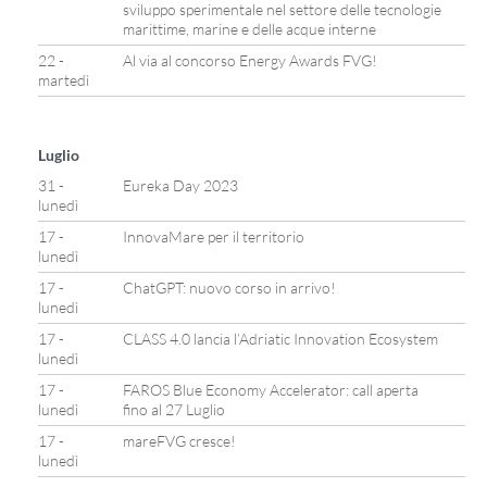
sviluppo sperimentale nel settore delle tecnologie
marittime, marine e delle acque interne
22 -
Al via al concorso Energy Awards FVG!
martedì
Luglio
31 -
Eureka Day 2023
lunedì
17 -
InnovaMare per il territorio
lunedì
17 -
ChatGPT: nuovo corso in arrivo!
lunedì
17 -
CLASS 4.0 lancia l’Adriatic Innovation Ecosystem
lunedì
17 -
FAROS Blue Economy Accelerator: call aperta
lunedì
fino al 27 Luglio
17 -
mareFVG cresce!
lunedì