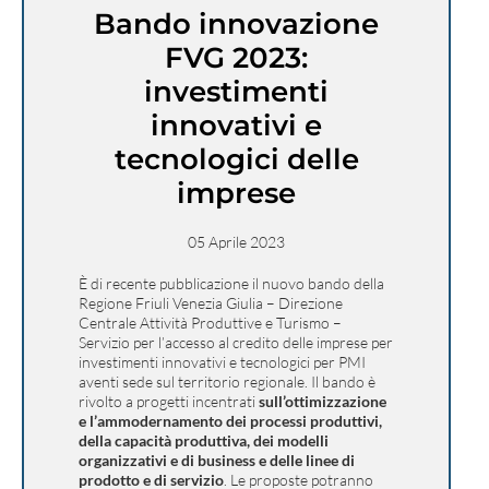
Bando innovazione
FVG 2023:
investimenti
innovativi e
tecnologici delle
imprese
05 Aprile 2023
È di recente pubblicazione il nuovo bando della
Regione
Friuli Venezia Giulia
– Direzione
Centrale Attività Produttive e Turismo –
Servizio per l’accesso al credito delle imprese per
investimenti innovativi e tecnologici per PMI
aventi sede sul territorio regionale. Il bando è
rivolto a progetti incentrati
sull’ottimizzazione
e l’ammodernamento dei processi produttivi,
della capacità produttiva, dei modelli
organizzativi e di business e delle linee di
prodotto e di servizio
.
Le proposte potranno