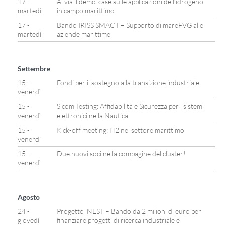
17 -
Al via il demo-case sulle applicazioni dell’idrogeno
martedì
in campo marittimo
17 -
Bando IRISS SMACT – Supporto di mareFVG alle
martedì
aziende marittime
Settembre
15 -
Fondi per il sostegno alla transizione industriale
venerdì
15 -
Sicom Testing: Affidabilità e Sicurezza per i sistemi
venerdì
elettronici nella Nautica
15 -
Kick-off meeting: H2 nel settore marittimo
venerdì
15 -
Due nuovi soci nella compagine del cluster!
venerdì
Agosto
24 -
Progetto iNEST – Bando da 2 milioni di euro per
giovedì
finanziare progetti di ricerca industriale e