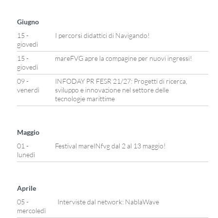
Giugno
15 -
I percorsi didattici di Navigando!
giovedì
15 -
mareFVG apre la compagine per nuovi ingressi!
giovedì
09 -
INFODAY PR FESR 21/27: Progetti di ricerca,
venerdì
sviluppo e innovazione nel settore delle
tecnologie marittime
Maggio
01 -
Festival mareINfvg dal 2 al 13 maggio!
lunedì
Aprile
05 -
Interviste dal network: NablaWave
mercoledì