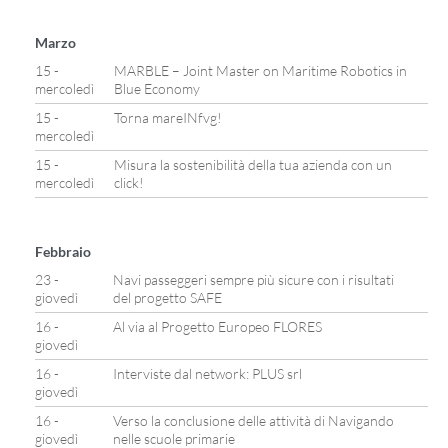
Marzo
15 -
MARBLE – Joint Master on Maritime Robotics in
mercoledì
Blue Economy
15 -
Torna mareINfvg!
mercoledì
15 -
Misura la sostenibilità della tua azienda con un
mercoledì
click!
Febbraio
23 -
Navi passeggeri sempre più sicure con i risultati
giovedì
del progetto SAFE
16 -
Al via al Progetto Europeo FLORES
giovedì
16 -
Interviste dal network: PLUS srl
giovedì
16 -
Verso la conclusione delle attività di Navigando
giovedì
nelle scuole primarie