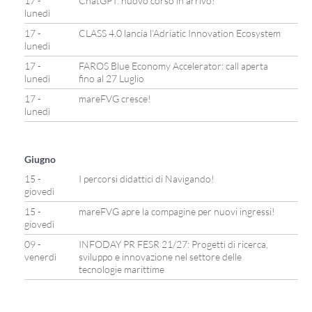
17 -
ChatGPT: nuovo corso in arrivo!
lunedì
17 -
CLASS 4.0 lancia l’Adriatic Innovation Ecosystem
lunedì
17 -
FAROS Blue Economy Accelerator: call aperta
lunedì
fino al 27 Luglio
17 -
mareFVG cresce!
lunedì
Giugno
15 -
I percorsi didattici di Navigando!
giovedì
15 -
mareFVG apre la compagine per nuovi ingressi!
giovedì
09 -
INFODAY PR FESR 21/27: Progetti di ricerca,
venerdì
sviluppo e innovazione nel settore delle
tecnologie marittime