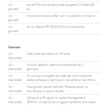
16 -
mareFVG coordinatore del progetto CHAllenGE
giovedì
4S
16 -
Innovamare sarà a Bari con il roadshow di marzo
giovedì
16 -
Al via i Bandi PR FESR R&S e Innovazione
giovedì
Gennaio
18 -
Interviste dal network: eFrame
mercoledì
18 -
Nuova Sabatini: aperture domande dal 1
mercoledì
gennaio!
18 -
Al via nuovi progetti europei per la formazione
mercoledì
delle professioni del futuro nel settore marittimo
18 -
Navigando: parte l’attività “Ribaltamento: la
mercoledì
sicurezza è un gioco di pesi”
18 -
L’Executive Program in Agile Management
mercoledì
(EPAM): un percorso di aggiornamento che nasce