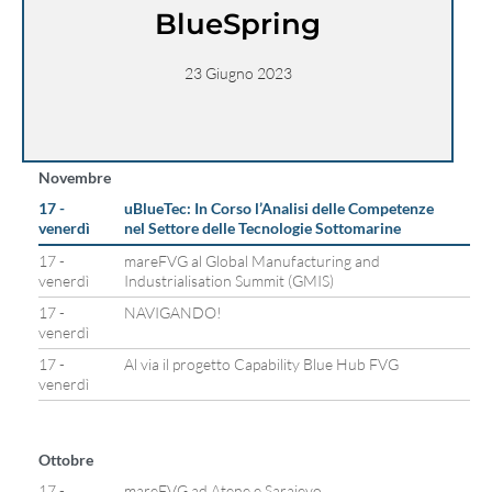
BlueSpring
23 Giugno 2023
Novembre
17 -
uBlueTec: In Corso l’Analisi delle Competenze
venerdì
nel Settore delle Tecnologie Sottomarine
17 -
mareFVG al Global Manufacturing and
venerdì
Industrialisation Summit (GMIS)
17 -
NAVIGANDO!
venerdì
17 -
Al via il progetto Capability Blue Hub FVG
venerdì
Ottobre
17 -
mareFVG ad Atene e Sarajevo