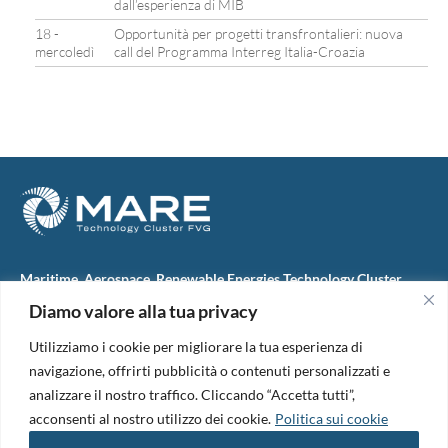
dall’esperienza di MIB
18 -
Opportunità per progetti transfrontalieri: nuova
mercoledì
call del Programma Interreg Italia-Croazia
Maritime, Aerospace, Renewable Energies Technology Cluster
FVG
Diamo valore alla tua privacy
M.A.R.E. TC FVG S.c.ar.l.
Via IX Giugno, 46
Utilizziamo i cookie per migliorare la tua esperienza di
34074 Monfalcone (Italy)
tel. +39 0481 723440
navigazione, offrirti pubblicità o contenuti personalizzati e
Codice Fiscale e Partita Iva: 01138620313
analizzare il nostro traffico. Cliccando “Accetta tutti”,
PEC:
marefvg@legalmail.it
acconsenti al nostro utilizzo dei cookie.
Politica sui cookie
Codice univoco per i pagamenti: M5UXCR1