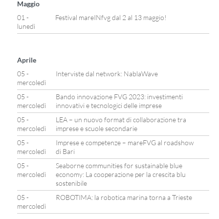
Maggio
01 -
Festival mareINfvg dal 2 al 13 maggio!
lunedì
Aprile
05 -
Interviste dal network: NablaWave
mercoledì
05 -
Bando innovazione FVG 2023: investimenti
mercoledì
innovativi e tecnologici delle imprese
05 -
LEA – un nuovo format di collaborazione tra
mercoledì
imprese e scuole secondarie
05 -
Imprese e competenze – mareFVG al roadshow
mercoledì
di Bari
05 -
Seaborne communities for sustainable blue
mercoledì
economy: La cooperazione per la crescita blu
sostenibile
05 -
ROBOTIMA: la robotica marina torna a Trieste
mercoledì