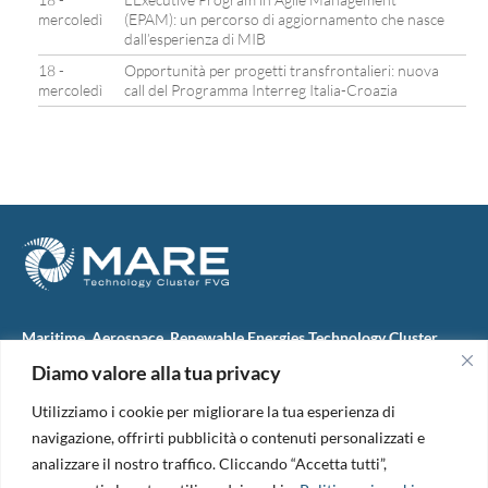
mercoledì
(EPAM): un percorso di aggiornamento che nasce
dall’esperienza di MIB
18 -
Opportunità per progetti transfrontalieri: nuova
mercoledì
call del Programma Interreg Italia-Croazia
Maritime, Aerospace, Renewable Energies Technology Cluster
FVG
Diamo valore alla tua privacy
M.A.R.E. TC FVG S.c.ar.l.
Via IX Giugno, 46
Utilizziamo i cookie per migliorare la tua esperienza di
34074 Monfalcone (Italy)
tel. +39 0481 723440
navigazione, offrirti pubblicità o contenuti personalizzati e
Codice Fiscale e Partita Iva: 01138620313
analizzare il nostro traffico. Cliccando “Accetta tutti”,
PEC:
marefvg@legalmail.it