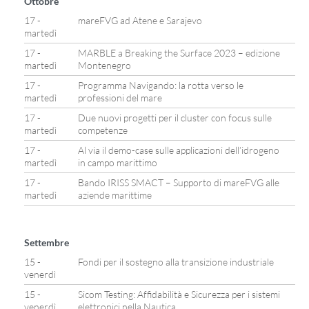
Ottobre
17 -
mareFVG ad Atene e Sarajevo
martedì
17 -
MARBLE a Breaking the Surface 2023 – edizione
martedì
Montenegro
17 -
Programma Navigando: la rotta verso le
martedì
professioni del mare
17 -
Due nuovi progetti per il cluster con focus sulle
martedì
competenze
17 -
Al via il demo-case sulle applicazioni dell’idrogeno
martedì
in campo marittimo
17 -
Bando IRISS SMACT – Supporto di mareFVG alle
martedì
aziende marittime
Settembre
15 -
Fondi per il sostegno alla transizione industriale
venerdì
15 -
Sicom Testing: Affidabilità e Sicurezza per i sistemi
venerdì
elettronici nella Nautica