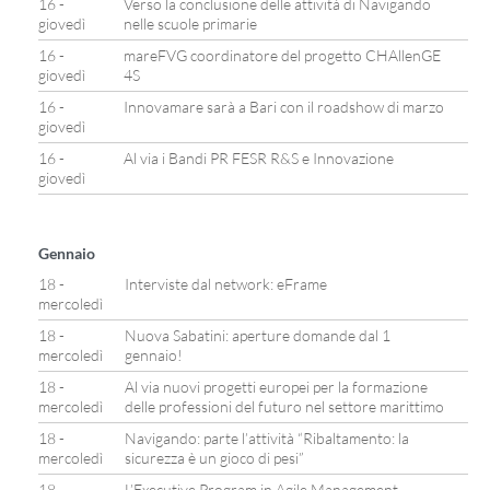
16 -
Verso la conclusione delle attività di Navigando
giovedì
nelle scuole primarie
16 -
mareFVG coordinatore del progetto CHAllenGE
giovedì
4S
16 -
Innovamare sarà a Bari con il roadshow di marzo
giovedì
16 -
Al via i Bandi PR FESR R&S e Innovazione
giovedì
Gennaio
18 -
Interviste dal network: eFrame
mercoledì
18 -
Nuova Sabatini: aperture domande dal 1
mercoledì
gennaio!
18 -
Al via nuovi progetti europei per la formazione
mercoledì
delle professioni del futuro nel settore marittimo
18 -
Navigando: parte l’attività “Ribaltamento: la
mercoledì
sicurezza è un gioco di pesi”
18 -
L’Executive Program in Agile Management