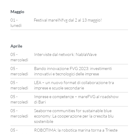
Maggio
01 -
Festival mareINfvg dal 2 al 13 maggio!
lunedì
Aprile
05 -
Interviste dal network: NablaWave
mercoledì
05 -
Bando innovazione FVG 2023: investimenti
mercoledì
innovativi e tecnologici delle imprese
05 -
LEA – un nuovo format di collaborazione tra
mercoledì
imprese e scuole secondarie
05 -
Imprese e competenze – mareFVG al roadshow
mercoledì
di Bari
05 -
Seaborne communities for sustainable blue
mercoledì
economy: La cooperazione per la crescita blu
sostenibile
05 -
ROBOTIMA: la robotica marina torna a Trieste