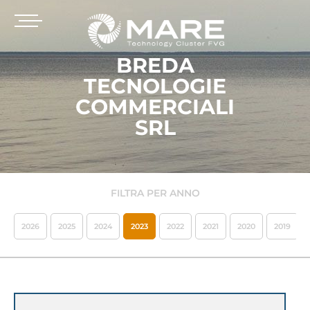
BREDA
TECNOLOGIE
COMMERCIALI
SRL
FILTRA PER ANNO
2026
2025
2024
2023
2022
2021
2020
2019