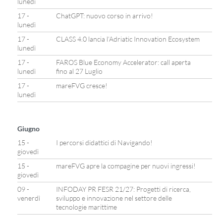
lunedì
17 -
ChatGPT: nuovo corso in arrivo!
lunedì
17 -
CLASS 4.0 lancia l’Adriatic Innovation Ecosystem
lunedì
17 -
FAROS Blue Economy Accelerator: call aperta
lunedì
fino al 27 Luglio
17 -
mareFVG cresce!
lunedì
Giugno
15 -
I percorsi didattici di Navigando!
giovedì
15 -
mareFVG apre la compagine per nuovi ingressi!
giovedì
09 -
INFODAY PR FESR 21/27: Progetti di ricerca,
venerdì
sviluppo e innovazione nel settore delle
tecnologie marittime