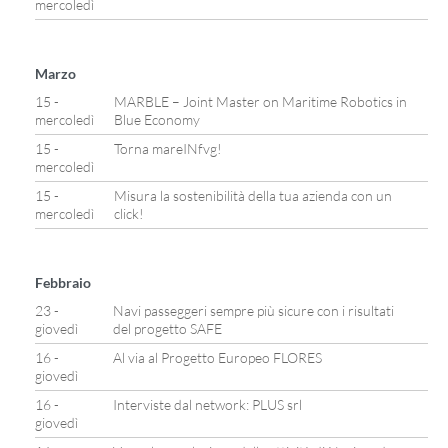
mercoledì
Marzo
15 -
MARBLE – Joint Master on Maritime Robotics in
mercoledì
Blue Economy
15 -
Torna mareINfvg!
mercoledì
15 -
Misura la sostenibilità della tua azienda con un
mercoledì
click!
Febbraio
23 -
Navi passeggeri sempre più sicure con i risultati
giovedì
del progetto SAFE
16 -
Al via al Progetto Europeo FLORES
giovedì
16 -
Interviste dal network: PLUS srl
giovedì