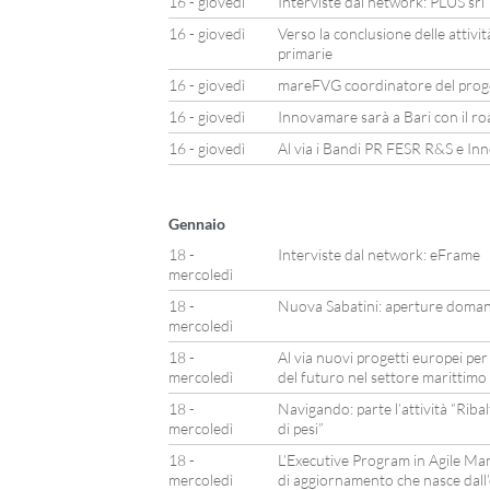
16 - giovedì
Interviste dal network: PLUS srl
16 - giovedì
Verso la conclusione delle attivi
primarie
16 - giovedì
mareFVG coordinatore del prog
16 - giovedì
Innovamare sarà a Bari con il r
16 - giovedì
Al via i Bandi PR FESR R&S e In
Gennaio
18 -
Interviste dal network: eFrame
mercoledì
18 -
Nuova Sabatini: aperture doman
mercoledì
18 -
Al via nuovi progetti europei per
mercoledì
del futuro nel settore marittimo
18 -
Navigando: parte l’attività “Riba
mercoledì
di pesi”
18 -
L’Executive Program in Agile M
mercoledì
di aggiornamento che nasce dall