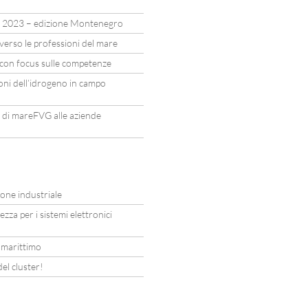
 2023 – edizione Montenegro
erso le professioni del mare
r con focus sulle competenze
ioni dell’idrogeno in campo
di mareFVG alle aziende
ione industriale
ezza per i sistemi elettronici
 marittimo
el cluster!