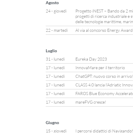
Agosto
24 - giovedì
Progetto iNEST – Bando da 2 mili
progetti di ricerca industriale e
delle tecnologie marittime, marin
22 - martedì
Al via al concorso Energy Awar
Luglio
31 - lunedì
Eureka Day 2023
17 - lunedì
InnovaMare per il territorio
17 - lunedì
ChatGPT: nuovo corso in arrivo
17 - lunedì
CLASS 4.0 lancia l’Adriatic Inno
17 - lunedì
FAROS Blue Economy Accelerator: 
17 - lunedì
mareFVG cresce!
Giugno
15 - giovedì
I percorsi didattici di Navigando