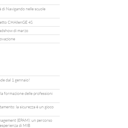
tà di Navigando nelle scuole
etto CHAllenGE 4S
oadshow di marzo
novazione
de dal 1 gennaio!
 la formazione delle professioni
ltamento: la sicurezza è un gioco
anagement (EPAM): un percorso
’esperienza di MIB