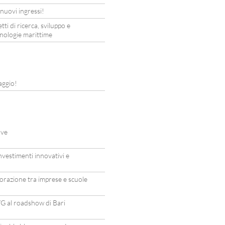
uovi ingressi!
 di ricerca, sviluppo e
cnologie marittime
aggio!
ave
estimenti innovativi e
orazione tra imprese e scuole
G al roadshow di Bari