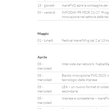
15 - giovedì
mareFVG apre la compagine per n
09 - venerdì
INFODAY PR FESR 21/27: Progetti
innovazione nel settore delle te
Maggio
01 - lunedì
Festival mareINfvg dal 2 al 13 m
Aprile
05 -
Interviste dal network: NablaW
mercoledì
05 -
Bando innovazione FVG 2023: inv
mercoledì
tecnologici delle imprese
05 -
LEA – un nuovo format di collab
mercoledì
secondarie
05 -
Imprese e competenze – mareFV
mercoledì