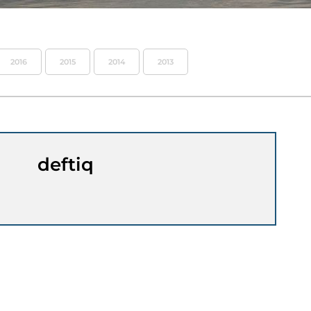
2016
2015
2014
2013
deftiq