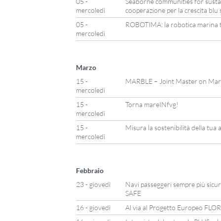
05 -
Seaborne communities for susta
mercoledì
cooperazione per la crescita blu 
05 -
ROBOTIMA: la robotica marina t
mercoledì
Marzo
15 -
MARBLE – Joint Master on Mari
mercoledì
15 -
Torna mareINfvg!
mercoledì
15 -
Misura la sostenibilità della tua 
mercoledì
Febbraio
23 - giovedì
Navi passeggeri sempre più sicure
SAFE
16 - giovedì
Al via al Progetto Europeo FLO