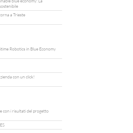
inable blue economy: La
sostenibile
orna a Trieste
time Robotics in Blue Economy
azienda con un click!
 con i risultati del progetto
RES