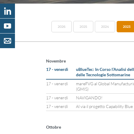
2026
2025
2024
2023
Novembre
17 - venerdì
uBlueTec: In Corso l’Analisi de
delle Tecnologie Sottomarine
17 - venerdì
mareFVG al Global Manufacturin
(GMIS)
17 - venerdì
NAVIGANDO!
17 - venerdì
Al via il progetto Capability Bl
Ottobre