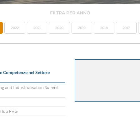
FILTRA PER ANNO
2022
2021
2020
2019
2018
2017
lle Competenze nel Settore
g and Industrialisation Summit
ue Hub FVG