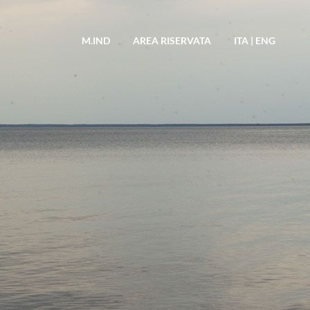
M.IND
AREA RISERVATA
ITA
|
ENG