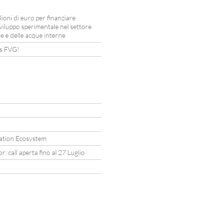
oni di euro per finanziare
 sviluppo sperimentale nel settore
e e delle acque interne
ds FVG!
!
vation Ecosystem
call aperta fino al 27 Luglio
!