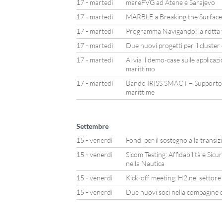
17 - martedì
mareFVG ad Atene e Sarajevo
17 - martedì
MARBLE a Breaking the Surface
17 - martedì
Programma Navigando: la rotta v
17 - martedì
Due nuovi progetti per il cluste
17 - martedì
Al via il demo-case sulle applicaz
marittimo
17 - martedì
Bando IRISS SMACT – Supporto 
marittime
Settembre
15 - venerdì
Fondi per il sostegno alla transiz
15 - venerdì
Sicom Testing: Affidabilità e Sicur
nella Nautica
15 - venerdì
Kick-off meeting: H2 nel settore
15 - venerdì
Due nuovi soci nella compagine d