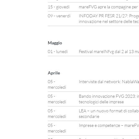
15 - giovedì
mareFVG apre la compagine per n
09 - venerdì
INFODAY PR FESR 21/27: Progetti
innovazione nel settore delle te
Maggio
01 - lunedì
Festival mareINfvg dal 2 al 13 m
Aprile
05 -
Interviste dal network: NablaW
mercoledì
05 -
Bando innovazione FVG 2023: inv
mercoledì
tecnologici delle imprese
05 -
LEA – un nuovo format di collab
mercoledì
secondarie
05 -
Imprese e competenze – mareFV
mercoledì