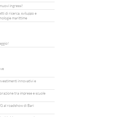
uovi ingressi!
 di ricerca, sviluppo e
cnologie marittime
aggio!
ave
estimenti innovativi e
orazione tra imprese e scuole
G al roadshow di Bari