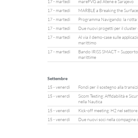
17 - martedì
mareFVG ad Atene e Sarajevo
17 - martedì
MARBLE a Breaking the Surface
17 - martedì
Programma Navigando: la rotta v
17 - martedì
Due nuovi progetti per il cluste
17 - martedì
Al via il demo-case sulle applicaz
marittimo
17 - martedì
Bando IRISS SMACT – Supporto 
marittime
Settembre
15 - venerdì
Fondi per il sostegno alla transiz
15 - venerdì
Sicom Testing: Affidabilità e Sicur
nella Nautica
15 - venerdì
Kick-off meeting: H2 nel settore
15 - venerdì
Due nuovi soci nella compagine d