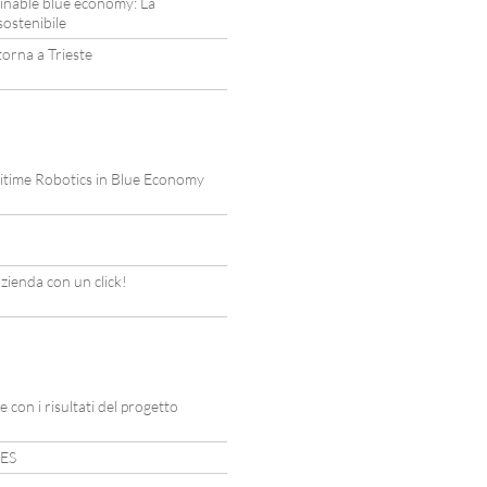
inable blue economy: La
sostenibile
orna a Trieste
time Robotics in Blue Economy
azienda con un click!
 con i risultati del progetto
RES