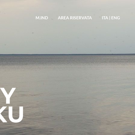
M.IND
AREA RISERVATA
ITA
|
ENG
Y
KU