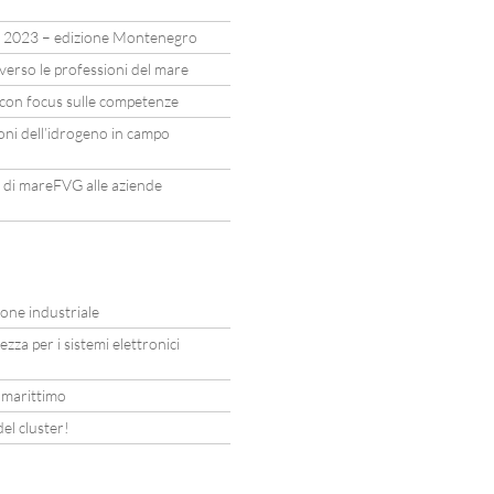
 2023 – edizione Montenegro
erso le professioni del mare
r con focus sulle competenze
ioni dell’idrogeno in campo
di mareFVG alle aziende
ione industriale
ezza per i sistemi elettronici
 marittimo
el cluster!