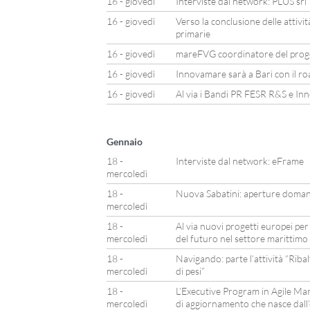
16 - giovedì
Interviste dal network: PLUS srl
16 - giovedì
Verso la conclusione delle attivi
primarie
16 - giovedì
mareFVG coordinatore del prog
16 - giovedì
Innovamare sarà a Bari con il r
16 - giovedì
Al via i Bandi PR FESR R&S e In
Gennaio
18 -
Interviste dal network: eFrame
mercoledì
18 -
Nuova Sabatini: aperture doman
mercoledì
18 -
Al via nuovi progetti europei per
mercoledì
del futuro nel settore marittimo
18 -
Navigando: parte l’attività “Riba
mercoledì
di pesi”
18 -
L’Executive Program in Agile M
mercoledì
di aggiornamento che nasce dall