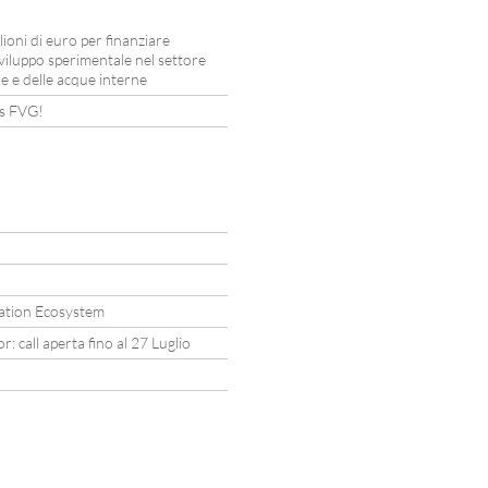
oni di euro per finanziare
 sviluppo sperimentale nel settore
e e delle acque interne
ds FVG!
!
vation Ecosystem
call aperta fino al 27 Luglio
!