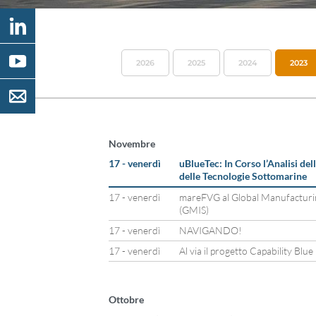
2026
2025
2024
2023
Novembre
17 - venerdì
uBlueTec: In Corso l’Analisi de
delle Tecnologie Sottomarine
17 - venerdì
mareFVG al Global Manufacturin
(GMIS)
17 - venerdì
NAVIGANDO!
17 - venerdì
Al via il progetto Capability Bl
Ottobre