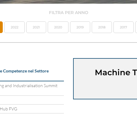
FILTRA PER ANNO
2022
2021
2020
2019
2018
2017
Machine T
lle Competenze nel Settore
g and Industrialisation Summit
ue Hub FVG