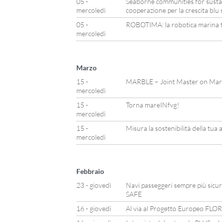
05 -
Seaborne communities for susta
mercoledì
cooperazione per la crescita blu 
05 -
ROBOTIMA: la robotica marina t
mercoledì
Marzo
15 -
MARBLE – Joint Master on Mari
mercoledì
15 -
Torna mareINfvg!
mercoledì
15 -
Misura la sostenibilità della tua 
mercoledì
Febbraio
23 - giovedì
Navi passeggeri sempre più sicure
SAFE
16 - giovedì
Al via al Progetto Europeo FLO