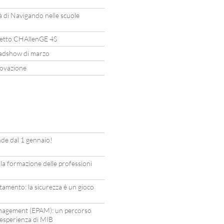
tà di Navigando nelle scuole
etto CHAllenGE 4S
oadshow di marzo
novazione
de dal 1 gennaio!
 la formazione delle professioni
ltamento: la sicurezza è un gioco
anagement (EPAM): un percorso
’esperienza di MIB