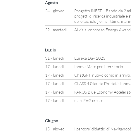
Agosto
24 - giovedì
Progetto iNEST – Bando da 2 mili
progetti di ricerca industriale e
delle tecnologie marittime, marin
22 - martedì
Al via al concorso Energy Awar
Luglio
31 - lunedì
Eureka Day 2023
17 - lunedì
InnovaMare per il territorio
17 - lunedì
ChatGPT: nuovo corso in arrivo
17 - lunedì
CLASS 4.0 lancia l’Adriatic Inno
17 - lunedì
FAROS Blue Economy Accelerator: 
17 - lunedì
mareFVG cresce!
Giugno
15 - giovedì
I percorsi didattici di Navigando