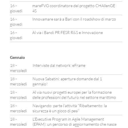
16 -
mareFVG coordinatore del progetto CHAllenGE
giovedì
4S
16 -
Innovamare sarà a Bari con il roadshow di marzo
giovedì
16 -
Al via i Bandi PR FESR R&S e Innovazione
giovedì
Gennaio
18 -
Interviste dal network: eFrame
mercoledì
18 -
Nuova Sabatini: aperture domande dal 1
mercoledì
gennaio!
18 -
Al via nuovi progetti europei per la formazione
mercoledì
delle professioni del futuro nel settore marittimo
18 -
Navigando: parte l’attività “Ribaltamento: la
mercoledì
sicurezza è un gioco di pesi”
18 -
L’Executive Program in Agile Management
mercoledì
(EPAM): un percorso di aggiornamento che nasce