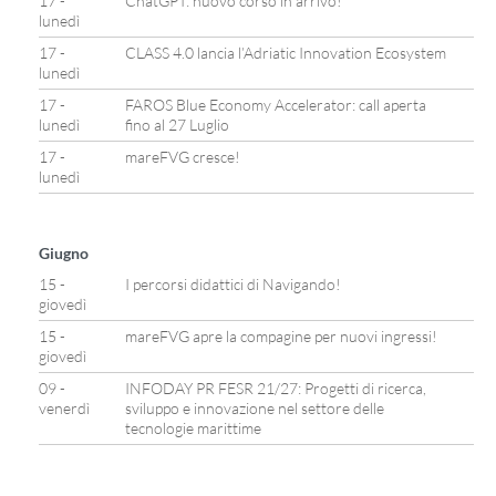
17 -
ChatGPT: nuovo corso in arrivo!
lunedì
17 -
CLASS 4.0 lancia l’Adriatic Innovation Ecosystem
lunedì
17 -
FAROS Blue Economy Accelerator: call aperta
lunedì
fino al 27 Luglio
17 -
mareFVG cresce!
lunedì
Giugno
15 -
I percorsi didattici di Navigando!
giovedì
15 -
mareFVG apre la compagine per nuovi ingressi!
giovedì
09 -
INFODAY PR FESR 21/27: Progetti di ricerca,
venerdì
sviluppo e innovazione nel settore delle
tecnologie marittime