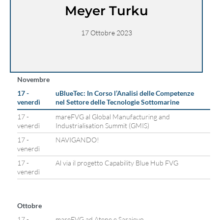
Meyer Turku
17 Ottobre 2023
Novembre
17 -
uBlueTec: In Corso l’Analisi delle Competenze
venerdì
nel Settore delle Tecnologie Sottomarine
17 -
mareFVG al Global Manufacturing and
venerdì
Industrialisation Summit (GMIS)
17 -
NAVIGANDO!
venerdì
17 -
Al via il progetto Capability Blue Hub FVG
venerdì
Ottobre
17 -
mareFVG ad Atene e Sarajevo