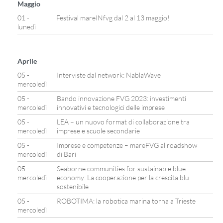
Maggio
01 -
Festival mareINfvg dal 2 al 13 maggio!
lunedì
Aprile
05 -
Interviste dal network: NablaWave
mercoledì
05 -
Bando innovazione FVG 2023: investimenti
mercoledì
innovativi e tecnologici delle imprese
05 -
LEA – un nuovo format di collaborazione tra
mercoledì
imprese e scuole secondarie
05 -
Imprese e competenze – mareFVG al roadshow
mercoledì
di Bari
05 -
Seaborne communities for sustainable blue
mercoledì
economy: La cooperazione per la crescita blu
sostenibile
05 -
ROBOTIMA: la robotica marina torna a Trieste
mercoledì