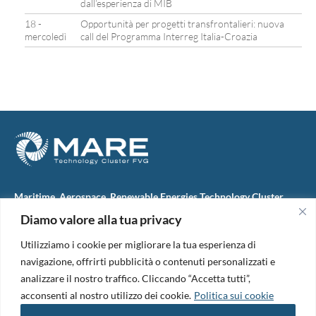
dall’esperienza di MIB
18 -
Opportunità per progetti transfrontalieri: nuova
mercoledì
call del Programma Interreg Italia-Croazia
Maritime, Aerospace, Renewable Energies Technology Cluster
FVG
Diamo valore alla tua privacy
M.A.R.E. TC FVG S.c.ar.l.
Via IX Giugno, 46
Utilizziamo i cookie per migliorare la tua esperienza di
34074 Monfalcone (Italy)
tel. +39 0481 723440
navigazione, offrirti pubblicità o contenuti personalizzati e
Codice Fiscale e Partita Iva: 01138620313
analizzare il nostro traffico. Cliccando “Accetta tutti”,
PEC:
marefvg@legalmail.it
acconsenti al nostro utilizzo dei cookie.
Politica sui cookie
Codice univoco per i pagamenti: M5UXCR1