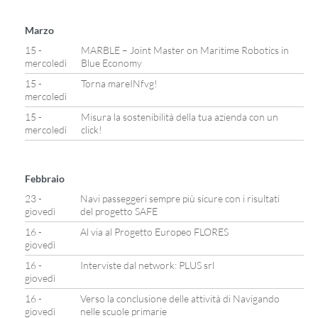
Marzo
15 -
MARBLE – Joint Master on Maritime Robotics in
mercoledì
Blue Economy
15 -
Torna mareINfvg!
mercoledì
15 -
Misura la sostenibilità della tua azienda con un
mercoledì
click!
Febbraio
23 -
Navi passeggeri sempre più sicure con i risultati
giovedì
del progetto SAFE
16 -
Al via al Progetto Europeo FLORES
giovedì
16 -
Interviste dal network: PLUS srl
giovedì
16 -
Verso la conclusione delle attività di Navigando
giovedì
nelle scuole primarie