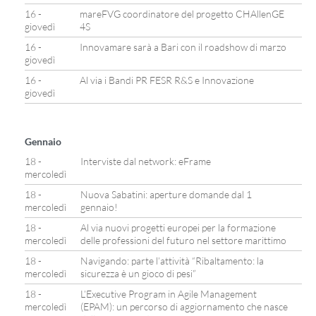
16 -
mareFVG coordinatore del progetto CHAllenGE
giovedì
4S
16 -
Innovamare sarà a Bari con il roadshow di marzo
giovedì
16 -
Al via i Bandi PR FESR R&S e Innovazione
giovedì
Gennaio
18 -
Interviste dal network: eFrame
mercoledì
18 -
Nuova Sabatini: aperture domande dal 1
mercoledì
gennaio!
18 -
Al via nuovi progetti europei per la formazione
mercoledì
delle professioni del futuro nel settore marittimo
18 -
Navigando: parte l’attività “Ribaltamento: la
mercoledì
sicurezza è un gioco di pesi”
18 -
L’Executive Program in Agile Management
mercoledì
(EPAM): un percorso di aggiornamento che nasce