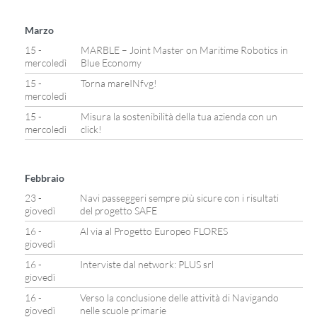
Marzo
15 -
MARBLE – Joint Master on Maritime Robotics in
mercoledì
Blue Economy
15 -
Torna mareINfvg!
mercoledì
15 -
Misura la sostenibilità della tua azienda con un
mercoledì
click!
Febbraio
23 -
Navi passeggeri sempre più sicure con i risultati
giovedì
del progetto SAFE
16 -
Al via al Progetto Europeo FLORES
giovedì
16 -
Interviste dal network: PLUS srl
giovedì
16 -
Verso la conclusione delle attività di Navigando
giovedì
nelle scuole primarie