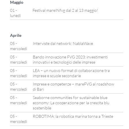
Maggio
01 -
Festival mareINfvg dal 2 al 13 maggio!
lunedì
Aprile
05 -
Interviste dal network: NablaWave
mercoledì
05 -
Bando innovazione FVG 2023: investimenti
mercoledì
innovativi e tecnologici delle imprese
05 -
LEA – un nuovo format di collaborazione tra
mercoledì
imprese e scuole secondarie
05 -
Imprese e competenze – mareFVG al roadshow
mercoledì
di Bari
05 -
Seaborne communities for sustainable blue
mercoledì
economy: La cooperazione per la crescita blu
sostenibile
05 -
ROBOTIMA: la robotica marina torna a Trieste
mercoledì