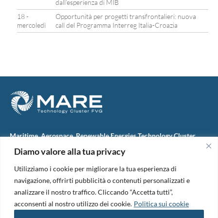
dall’esperienza di MIB
18 -
Opportunità per progetti transfrontalieri: nuova
mercoledì
call del Programma Interreg Italia-Croazia
Maritime, Aerospace, Renewable Energies Technology Cluster
FVG
Diamo valore alla tua privacy
M.A.R.E. TC FVG S.c.ar.l.
Via IX Giugno, 46
Utilizziamo i cookie per migliorare la tua esperienza di
34074 Monfalcone (Italy)
tel. +39 0481 723440
navigazione, offrirti pubblicità o contenuti personalizzati e
Codice Fiscale e Partita Iva: 01138620313
analizzare il nostro traffico. Cliccando “Accetta tutti”,
PEC:
marefvg@legalmail.it
acconsenti al nostro utilizzo dei cookie.
Politica sui cookie
Codice univoco per i pagamenti: M5UXCR1