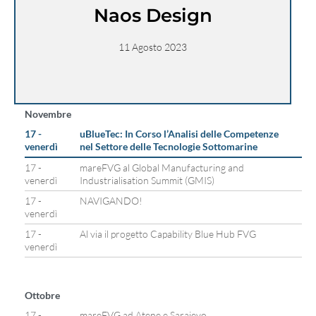
Naos Design
11 Agosto 2023
Novembre
17 -
uBlueTec: In Corso l’Analisi delle Competenze
venerdì
nel Settore delle Tecnologie Sottomarine
17 -
mareFVG al Global Manufacturing and
venerdì
Industrialisation Summit (GMIS)
17 -
NAVIGANDO!
venerdì
17 -
Al via il progetto Capability Blue Hub FVG
venerdì
Ottobre
17 -
mareFVG ad Atene e Sarajevo