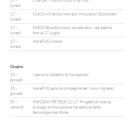
17 -
ChatGPT: nuovo corso in arrivo!
lunedì
17 -
CLASS 4.0 lancia l’Adriatic Innovation Ecosystem
lunedì
17 -
FAROS Blue Economy Accelerator: call aperta
lunedì
fino al 27 Luglio
17 -
mareFVG cresce!
lunedì
Giugno
15 -
I percorsi didattici di Navigando!
giovedì
15 -
mareFVG apre la compagine per nuovi ingressi!
giovedì
09 -
INFODAY PR FESR 21/27: Progetti di ricerca,
venerdì
sviluppo e innovazione nel settore delle
tecnologie marittime